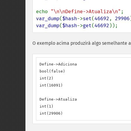
echo 
"\n\nDefine->Atualiza\n"
var_dump
(
$hash
->
set
(
46692
, 
29906
var_dump
(
$hash
->
get
(
46692
));
O exemplo acima produzirá algo semelhante a
Define->Adiciona

bool(false)

int(2)

int(16091)

Define->Atualiza

int(1)

int(29906)