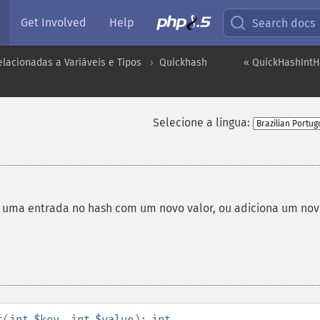
Get Involved
Help
Search docs
lacionadas a Variáveis e Tipos
Quickhash
« QuickHashIntH
Selecione a língua:
 uma entrada no hash com um novo valor, ou adiciona um nov
t
(
int
$key
,
int
$value
):
int