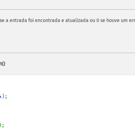
 se a entrada foi encontrada e atualizada ou 0 se houve um err
t()
4
);
