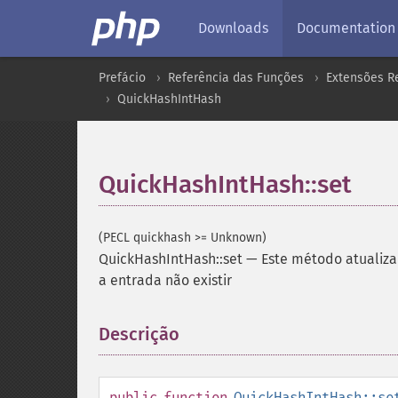
Downloads
Documentation
Prefácio
Referência das Funções
Extensões Re
QuickHashIntHash
QuickHashIntHash::set
(PECL quickhash >= Unknown)
QuickHashIntHash::set
—
Este método atualiza
a entrada não existir
Descrição
¶
public
function
QuickHashIntHash::se