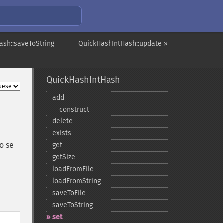
ash::saveToString
QuickHashIntHash::update »
QuickHashIntHash
add
_​_​construct
delete
exists
o se
get
getSize
loadFromFile
loadFromString
saveToFile
saveToString
set