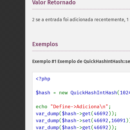
Valor Retornado
¶
2 se a entrada foi adicionada recentemente, 1
Exemplos
¶
Exemplo #1 Exemplo de
QuickHashIntHash::se
<?php

$hash 
= new 
QuickHashIntHash
(
102
echo 
"Define->Adiciona\n"
var_dump
(
$hash
->
get
(
46692
var_dump
(
$hash
->
set
(
46692
,
16091
var_dump
(
$hash
->
get
(
46692
));
