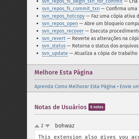
svn_repos_fs_begin_txn_for_commit
— Cria
svn_repos_fs_commit_txn
— Confirma uma t
svn_repos_hotcopy
— Faz uma cópia ativa d
svn_repos_open
— Abre um bloqueio compa
svn_repos_recover
— Executa procedimentos
svn_revert
— Reverte as alterações na cópi
svn_status
— Retorna o status dos arquivos 
svn_update
— Atualiza a cópia de trabalho
Melhore Esta Página
Aprenda Como Melhorar Esta Página
•
Envie um
Notas de Usuários
6 notes
bohwaz
2
¶
up
down
This extension also gives you ac