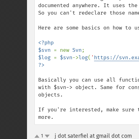
documented anywhere. It uses the
So you can't redeclare those name
Here are some basics on how to us
<?php

$svn 
= new 
Svn
$log 
= 
$svn
->
log
(
'
https://svn.ex
Basically you can use all functi
with $svn-> object. Same for con
objects.

If you're interested, make sure 
more.
j dot saterfiel at gmail dot com
1
¶
up