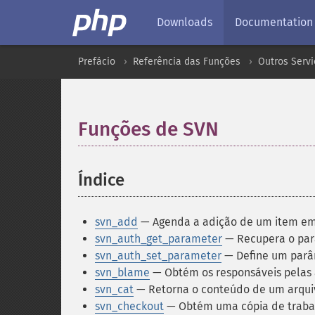
Downloads
Documentation
Prefácio
Referência das Funções
Outros Servi
Funções de SVN
¶
Índice
¶
svn_add
— Agenda a adição de um item em 
svn_auth_get_parameter
— Recupera o par
svn_auth_set_parameter
— Define um parâ
svn_blame
— Obtém os responsáveis pelas 
svn_cat
— Retorna o conteúdo de um arqui
svn_checkout
— Obtém uma cópia de trabal