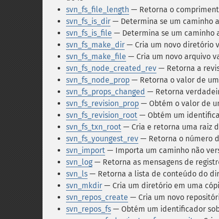
svn_fs_file_length
— Retorna o comprimento
svn_fs_is_dir
— Determina se um caminho ap
svn_fs_is_file
— Determina se um caminho a
svn_fs_make_dir
— Cria um novo diretório 
svn_fs_make_file
— Cria um novo arquivo v
svn_fs_node_created_rev
— Retorna a revis
svn_fs_node_prop
— Retorna o valor de um
svn_fs_props_changed
— Retorna verdadeiro
svn_fs_revision_prop
— Obtém o valor de 
svn_fs_revision_root
— Obtém um identificad
svn_fs_txn_root
— Cria e retorna uma raiz 
svn_fs_youngest_rev
— Retorna o número da
svn_import
— Importa um caminho não vers
svn_log
— Retorna as mensagens de registr
svn_ls
— Retorna a lista de conteúdo do di
svn_mkdir
— Cria um diretório em uma cópi
svn_repos_create
— Cria um novo repositór
svn_repos_fs
— Obtém um identificador sobr