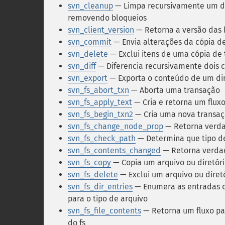
svn_cleanup
— Limpa recursivamente um dir
removendo bloqueios
svn_client_version
— Retorna a versão das b
svn_commit
— Envia alterações da cópia de
svn_delete
— Exclui itens de uma cópia de 
svn_diff
— Diferencia recursivamente dois 
svn_export
— Exporta o conteúdo de um dir
svn_fs_abort_txn
— Aborta uma transação
svn_fs_apply_text
— Cria e retorna um flux
svn_fs_begin_txn2
— Cria uma nova transa
svn_fs_change_node_prop
— Retorna verdad
svn_fs_check_path
— Determina que tipo de
svn_fs_contents_changed
— Retorna verdade
svn_fs_copy
— Copia um arquivo ou diretór
svn_fs_delete
— Exclui um arquivo ou diret
svn_fs_dir_entries
— Enumera as entradas d
para o tipo de arquivo
svn_fs_file_contents
— Retorna um fluxo pa
do fs