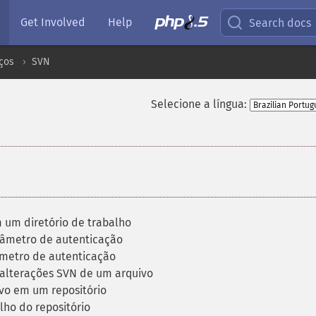
Get Involved
Help
Search docs
ços
SVN
Selecione a língua:
um diretório de trabalho
âmetro de autenticação
metro de autenticação
alterações SVN de um arquivo
vo em um repositório
ho do repositório