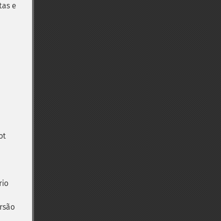
tas e
ot
rio
rsão