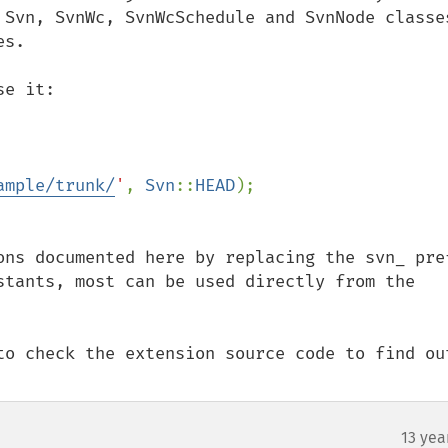
 Svn, SvnWc, SvnWcSchedule and SvnNode classes
s.

e it:

ample/trunk/
'
, 
Svn
::
HEAD
ons documented here by replacing the svn_ pref
stants, most can be used directly from the 
to check the extension source code to find out
13 yea