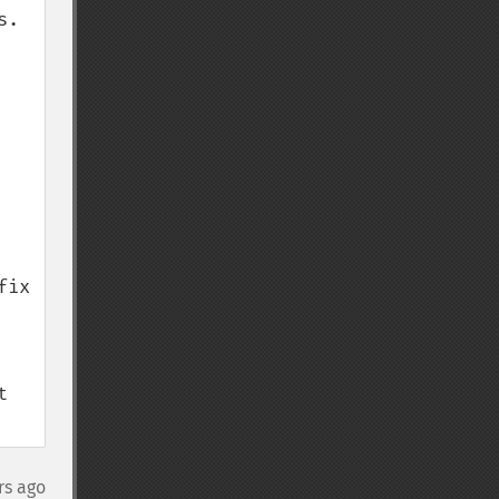
. 
ix 
 
rs ago