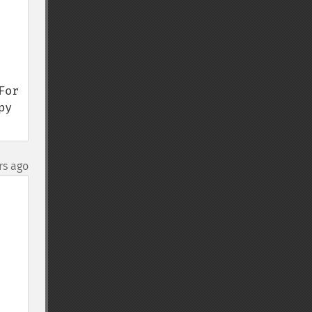
or 
y 
rs ago