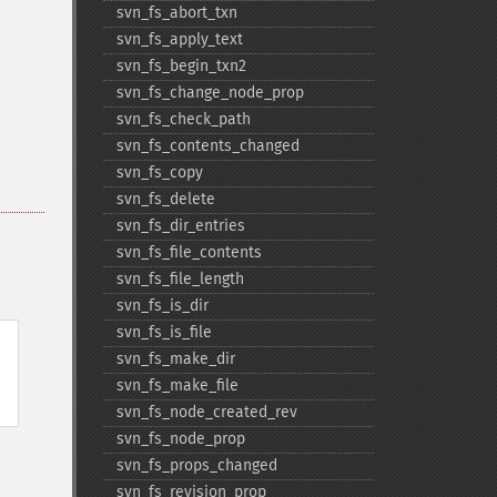
svn_​fs_​abort_​txn
svn_​fs_​apply_​text
svn_​fs_​begin_​txn2
svn_​fs_​change_​node_​prop
svn_​fs_​check_​path
svn_​fs_​contents_​changed
svn_​fs_​copy
svn_​fs_​delete
svn_​fs_​dir_​entries
svn_​fs_​file_​contents
svn_​fs_​file_​length
svn_​fs_​is_​dir
svn_​fs_​is_​file
svn_​fs_​make_​dir
svn_​fs_​make_​file
svn_​fs_​node_​created_​rev
svn_​fs_​node_​prop
svn_​fs_​props_​changed
svn_​fs_​revision_​prop