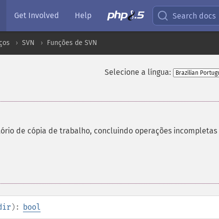
Get Involved
Help
Search docs
ços
SVN
Funções de SVN
Selecione a língua:
ório de cópia de trabalho, concluindo operações incompletas
dir
):
bool