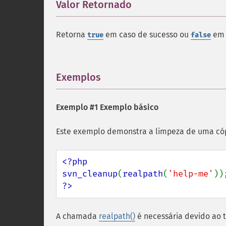
Valor Retornado
¶
Retorna
em caso de sucesso ou
em 
true
false
Exemplos
¶
Exemplo #1 Exemplo básico
Este exemplo demonstra a limpeza de uma có
<?php

svn_cleanup
(
realpath
(
'help-me'
?>
A chamada
realpath()
é necessária devido ao 