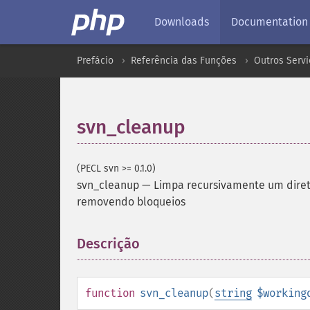
Downloads
Documentation
Prefácio
Referência das Funções
Outros Servi
svn_cleanup
(PECL svn >= 0.1.0)
svn_cleanup
—
Limpa recursivamente um diret
removendo bloqueios
Descrição
¶
function
svn_cleanup
(
string
$working