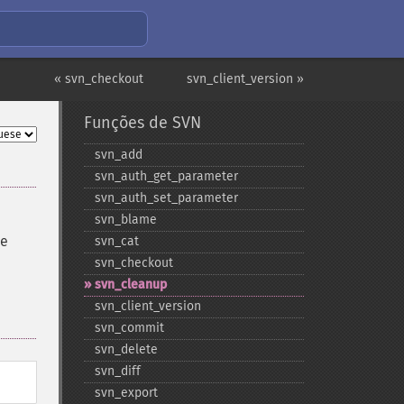
« svn_checkout
svn_client_version »
Funções de SVN
svn_​add
svn_​auth_​get_​parameter
svn_​auth_​set_​parameter
svn_​blame
 e
svn_​cat
svn_​checkout
svn_​cleanup
svn_​client_​version
svn_​commit
svn_​delete
svn_​diff
svn_​export