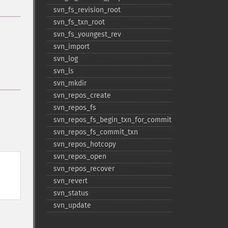
svn_​fs_​revision_​root
svn_​fs_​txn_​root
svn_​fs_​youngest_​rev
svn_​import
svn_​log
svn_​ls
svn_​mkdir
svn_​repos_​create
svn_​repos_​fs
svn_​repos_​fs_​begin_​txn_​for_​commit
svn_​repos_​fs_​commit_​txn
svn_​repos_​hotcopy
svn_​repos_​open
svn_​repos_​recover
svn_​revert
svn_​status
svn_​update