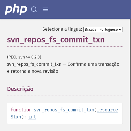
Selecione a língua:
svn_repos_fs_commit_txn
(PECL svn >= 0.2.0)
svn_repos_fs_commit_txn
—
Confirma uma transação
e retorna a nova revisão
Descrição
¶
function
svn_repos_fs_commit_txn
(
resource
$txn
):
int