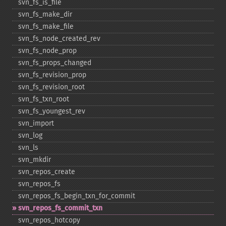
svn_​fs_​is_​file
svn_​fs_​make_​dir
svn_​fs_​make_​file
svn_​fs_​node_​created_​rev
svn_​fs_​node_​prop
svn_​fs_​props_​changed
svn_​fs_​revision_​prop
svn_​fs_​revision_​root
svn_​fs_​txn_​root
svn_​fs_​youngest_​rev
svn_​import
svn_​log
svn_​ls
svn_​mkdir
svn_​repos_​create
svn_​repos_​fs
svn_​repos_​fs_​begin_​txn_​for_​commit
svn_​repos_​fs_​commit_​txn
svn_​repos_​hotcopy