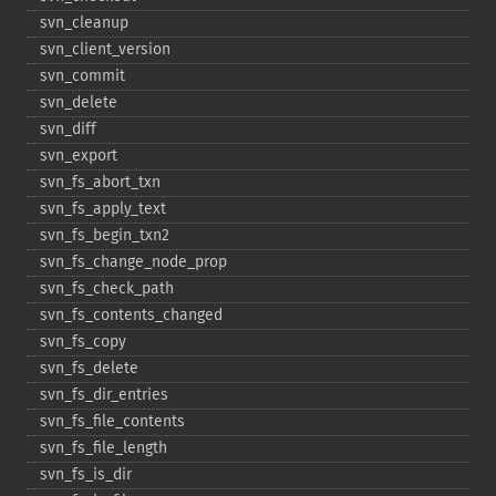
svn_​cleanup
svn_​client_​version
svn_​commit
svn_​delete
svn_​diff
svn_​export
svn_​fs_​abort_​txn
svn_​fs_​apply_​text
svn_​fs_​begin_​txn2
svn_​fs_​change_​node_​prop
svn_​fs_​check_​path
svn_​fs_​contents_​changed
svn_​fs_​copy
svn_​fs_​delete
svn_​fs_​dir_​entries
svn_​fs_​file_​contents
svn_​fs_​file_​length
svn_​fs_​is_​dir