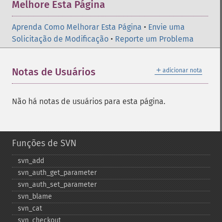
Melhore Esta Página
Aprenda Como Melhorar Esta Página
•
Envie uma
Solicitação de Modificação
•
Reporte um Problema
＋
Notas de Usuários
adicionar nota
Não há notas de usuários para esta página.
Funções de SVN
svn_​add
svn_​auth_​get_​parameter
svn_​auth_​set_​parameter
svn_​blame
svn_​cat
svn_​checkout