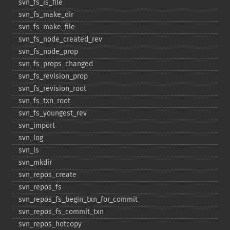
svn_​fs_​is_​file
svn_​fs_​make_​dir
svn_​fs_​make_​file
svn_​fs_​node_​created_​rev
svn_​fs_​node_​prop
svn_​fs_​props_​changed
svn_​fs_​revision_​prop
svn_​fs_​revision_​root
svn_​fs_​txn_​root
svn_​fs_​youngest_​rev
svn_​import
svn_​log
svn_​ls
svn_​mkdir
svn_​repos_​create
svn_​repos_​fs
svn_​repos_​fs_​begin_​txn_​for_​commit
svn_​repos_​fs_​commit_​txn
svn_​repos_​hotcopy