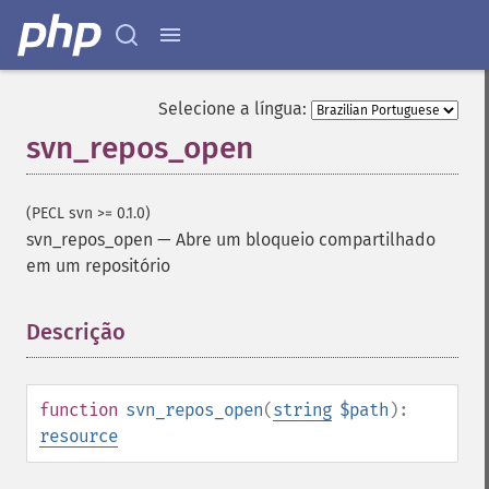
Selecione a língua:
svn_repos_open
(PECL svn >= 0.1.0)
svn_repos_open
—
Abre um bloqueio compartilhado
em um repositório
Descrição
¶
function
svn_repos_open
(
string
$path
):
resource