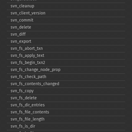
svn_​cleanup
svn_​client_​version
svn_​commit
svn_​delete
svn_​diff
svn_​export
svn_​fs_​abort_​txn
svn_​fs_​apply_​text
svn_​fs_​begin_​txn2
svn_​fs_​change_​node_​prop
svn_​fs_​check_​path
svn_​fs_​contents_​changed
svn_​fs_​copy
svn_​fs_​delete
svn_​fs_​dir_​entries
svn_​fs_​file_​contents
svn_​fs_​file_​length
svn_​fs_​is_​dir