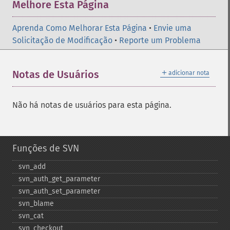
Melhore Esta Página
Aprenda Como Melhorar Esta Página
•
Envie uma
Solicitação de Modificação
•
Reporte um Problema
＋
Notas de Usuários
adicionar nota
Não há notas de usuários para esta página.
Funções de SVN
svn_​add
svn_​auth_​get_​parameter
svn_​auth_​set_​parameter
svn_​blame
svn_​cat
svn_​checkout