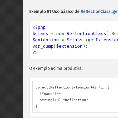
Exemplo #1 Uso básico de
ReflectionClass::ge
<?php

$class 
= new 
ReflectionClass
(
'Re
$extension 
= 
$class
->
getExtensio
var_dump
(
$extension
?>
O exemplo acima produzirá:
object(ReflectionExtension)#2 (1) {

  ["name"]=>

  string(10) "Reflection"

}