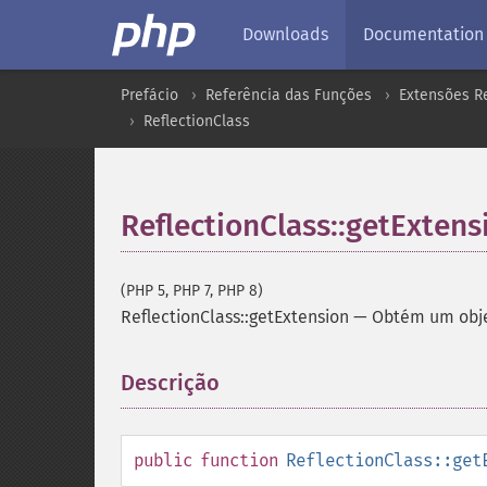
Downloads
Documentation
Prefácio
Referência das Funções
Extensões Re
ReflectionClass
ReflectionClass::getExtens
(PHP 5, PHP 7, PHP 8)
ReflectionClass::getExtension
—
Obtém um obj
Descrição
¶
public
function
ReflectionClass::get