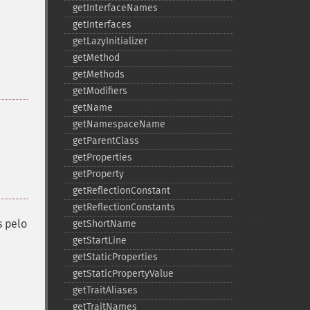
getInterfaceNames
getInterfaces
getLazyInitializer
getMethod
getMethods
getModifiers
getName
getNamespaceName
getParentClass
getProperties
getProperty
getReflectionConstant
getReflectionConstants
s pelo
getShortName
getStartLine
getStaticProperties
getStaticPropertyValue
getTraitAliases
getTraitNames