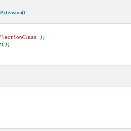
tExtension()
flectionClass'
n