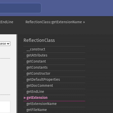
etEndLine
ReflectionClass::getExtensionName »
ReflectionClass
_​_​construct
getAttributes
getConstant
getConstants
getConstructor
getDefaultProperties
getDocComment
getEndLine
getExtension
getExtensionName
getFileName