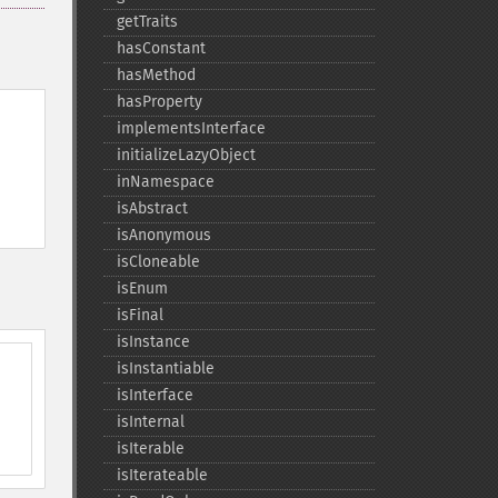
getTraits
hasConstant
hasMethod
hasProperty
implementsInterface
initializeLazyObject
inNamespace
isAbstract
isAnonymous
isCloneable
isEnum
isFinal
isInstance
isInstantiable
isInterface
isInternal
isIterable
isIterateable