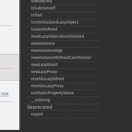
isReadOnly
isSubclassOf
isTrait
isUninitializedLazyObject
isUserDefined
markLazyObjectAsInitialized
newInstance
newInstanceArgs
newInstanceWithoutConstructor
newLazyGhost
newLazyProxy
resetAsLazyGhost
resetAsLazyProxy
setStaticPropertyValue
 nota
_​_​toString
Deprecated
export