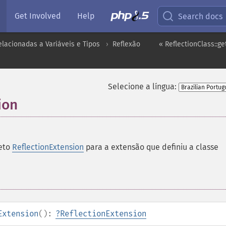
Get Involved
Help
Search docs
lacionadas a Variáveis e Tipos
Reflexão
« ReflectionClass::g
Selecione a língua:
ion
eto
ReflectionExtension
para a extensão que definiu a classe
Extension
():
?
ReflectionExtension