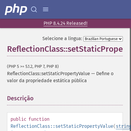
PHP 8.4.24 Released!
Selecione a língua:
ReflectionClass::setStaticPropert
(PHP 5 >= 5.1.2, PHP 7, PHP 8)
ReflectionClass::setStaticPropertyValue
—
Define o
valor da propriedade estática pública
Descrição
¶
public
function
ReflectionClass::setStaticPropertyValue
(
strin