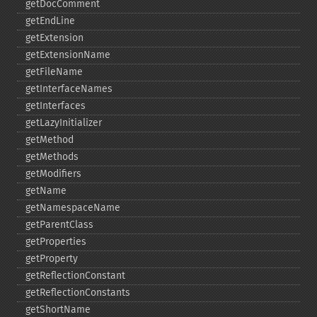
getDocComment
getEndLine
getExtension
getExtensionName
getFileName
getInterfaceNames
getInterfaces
getLazyInitializer
getMethod
getMethods
getModifiers
getName
getNamespaceName
getParentClass
getProperties
getProperty
getReflectionConstant
getReflectionConstants
getShortName