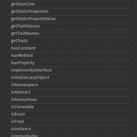
getStartLine
getStaticProperties
getStaticPropertyValue
getTraitAliases
getTraitNames
getTraits
hasConstant
hasMethod
hasProperty
implementsInterface
initializeLazyObject
inNamespace
isAbstract
isAnonymous
isCloneable
isEnum
isFinal
isInstance
isInstantiable