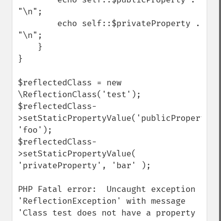
"\n";

        echo self::$privateProperty . 
"\n";

    }

} 

$reflectedClass = new 
\ReflectionClass('test');

$reflectedClass-
>setStaticPropertyValue('publicProperty', 
'foo');

$reflectedClass-
>setStaticPropertyValue( 
'privateProperty', 'bar' );

PHP Fatal error:  Uncaught exception 
'ReflectionException' with message 
'Class test does not have a property 