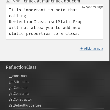
chuck at manchuck dot com
15
¶
up
down
14 years ago
It is important to note that 
calling 
ReflectionClass::setStaticPropertyValue 
will not allow you to add new 
static properties to a class.
＋
adicionar nota
ReflectionClass
_​_​construct
getAttributes
getConstant
getConstants
getConstructor
getDefaultProperties