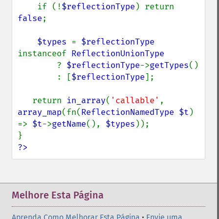
    if (!
$reflectionType
) return 
false
;

$types 
= 
$reflectionType 
instanceof 
ReflectionUnionType

? 
$reflectionType
->
getTypes
()

        : [
$reflectionType
];

   return 
in_array
(
'callable'
, 
array_map
(fn(
ReflectionNamedType $t
) 
=> 
$t
->
getName
(), 
$types
));

?>
Melhore Esta Página
Aprenda Como Melhorar Esta Página
•
Envie uma