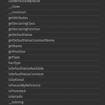
canBePassedByValue
_​_​clone
_​_​construct
getAttributes
getDeclaringClass
getDeclaringFunction
getDefaultValue
getDefaultValueConstantName
getName
getPosition
getType
hasType
isDefaultValueAvailable
isDefaultValueConstant
isOptional
isPassedByReference
isPromoted
isVariadic
_​_​toString