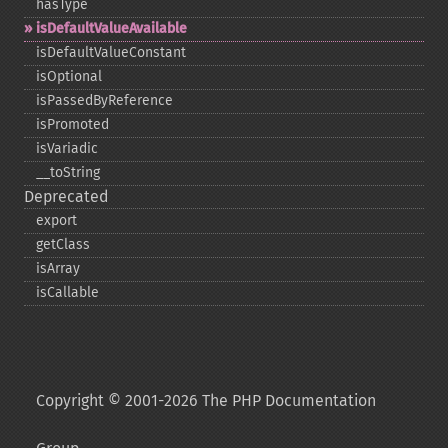
hasType
isDefaultValueAvailable
isDefaultValueConstant
isOptional
isPassedByReference
isPromoted
isVariadic
_​_​toString
Deprecated
export
getClass
isArray
isCallable
Copyright © 2001-2026 The PHP Documentation