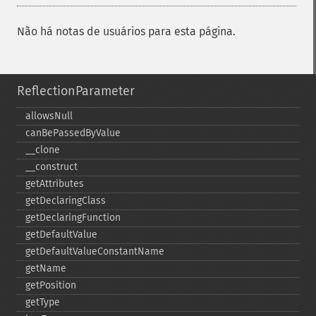
Não há notas de usuários para esta página.
ReflectionParameter
allowsNull
canBePassedByValue
_​_​clone
_​_​construct
getAttributes
getDeclaringClass
getDeclaringFunction
getDefaultValue
getDefaultValueConstantName
getName
getPosition
getType