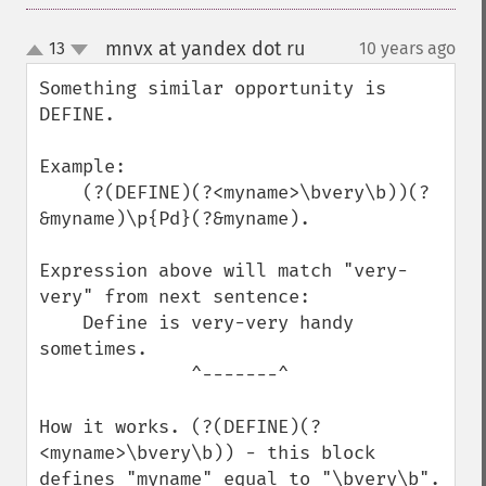
mnvx at yandex dot ru
13
10 years ago
¶
up
down
Something similar opportunity is 
DEFINE.

Example:

    (?(DEFINE)(?<myname>\bvery\b))(?
&myname)\p{Pd}(?&myname).

Expression above will match "very-
very" from next sentence:

    Define is very-very handy 
sometimes.

              ^-------^

How it works. (?(DEFINE)(?
<myname>\bvery\b)) - this block 
defines "myname" equal to "\bvery\b". 