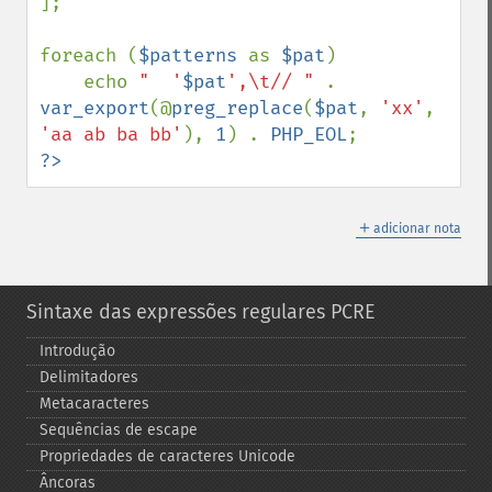
];

foreach (
$patterns 
as 
$pat
)

    echo 
"  '
$pat
',\t// " 
. 
var_export
(@
preg_replace
(
$pat
, 
'xx'
, 
'aa ab ba bb'
), 
1
) . 
PHP_EOL
?>
＋
adicionar nota
Sintaxe das expressões regulares PCRE
Introdução
Delimitadores
Metacaracteres
Sequências de escape
Propriedades de caracteres Unicode
Âncoras