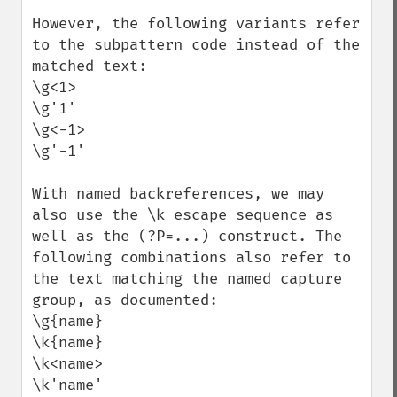
However, the following variants refer 
to the subpattern code instead of the 
matched text:

\g<1>

\g'1'

\g<-1>

\g'-1'

With named backreferences, we may 
also use the \k escape sequence as 
well as the (?P=...) construct. The 
following combinations also refer to 
the text matching the named capture 
group, as documented:

\g{name}

\k{name}

\k<name>

\k'name'
