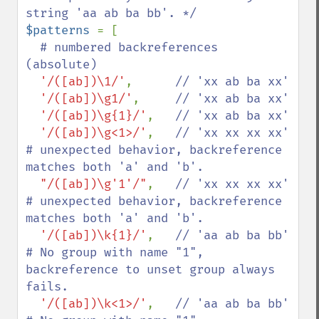
$patterns 
= [

# numbered backreferences 
(absolute)

'/([ab])\1/'
,      
// 'xx ab ba xx'

'/([ab])\g1/'
,     
// 'xx ab ba xx'

'/([ab])\g{1}/'
,   
// 'xx ab ba xx'

'/([ab])\g<1>/'
,   
// 'xx xx xx xx' 
# unexpected behavior, backreference 
matches both 'a' and 'b'.

"/([ab])\g'1'/"
,   
// 'xx xx xx xx' 
# unexpected behavior, backreference 
matches both 'a' and 'b'.

'/([ab])\k{1}/'
,   
// 'aa ab ba bb' 
# No group with name "1", 
backreference to unset group always 
fails.

'/([ab])\k<1>/'
,   
// 'aa ab ba bb' 