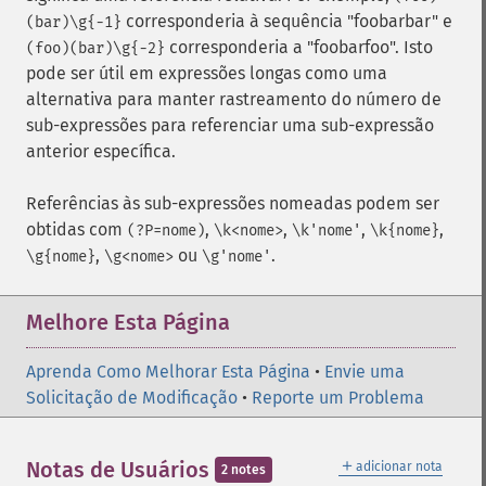
corresponderia à sequência "foobarbar" e
(bar)\g{-1}
corresponderia a "foobarfoo". Isto
(foo)(bar)\g{-2}
pode ser útil em expressões longas como uma
alternativa para manter rastreamento do número de
sub-expressões para referenciar uma sub-expressão
anterior específica.
Referências às sub-expressões nomeadas podem ser
obtidas com
,
,
,
,
(?P=nome)
\k<nome>
\k'nome'
\k{nome}
,
ou
.
\g{nome}
\g<nome>
\g'nome'
Melhore Esta Página
Aprenda Como Melhorar Esta Página
•
Envie uma
Solicitação de Modificação
•
Reporte um Problema
＋
Notas de Usuários
adicionar nota
2 notes