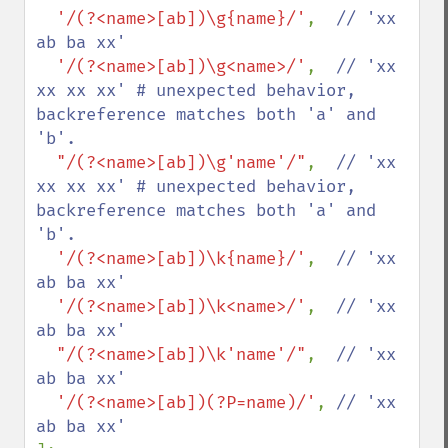
'/(?<name>[ab])\g{name}/'
,  
// 'xx 
ab ba xx'

'/(?<name>[ab])\g<name>/'
,  
// 'xx 
xx xx xx' # unexpected behavior, 
backreference matches both 'a' and 
'b'.

"/(?<name>[ab])\g'name'/"
,  
// 'xx 
xx xx xx' # unexpected behavior, 
backreference matches both 'a' and 
'b'.

'/(?<name>[ab])\k{name}/'
,  
// 'xx 
ab ba xx'

'/(?<name>[ab])\k<name>/'
,  
// 'xx 
ab ba xx'

"/(?<name>[ab])\k'name'/"
,  
// 'xx 
ab ba xx'

'/(?<name>[ab])(?P=name)/'
, 
// 'xx 