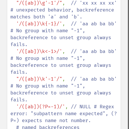
"/([ab])\g'-1'/"
,  
// 'xx xx xx xx' 
# unexpected behavior, backreference 
matches both 'a' and 'b'.

'/([ab])\k{-1}/'
,  
// 'aa ab ba bb' 
# No group with name "-1", 
backreference to unset group always 
fails.

'/([ab])\k<-1>/'
,  
// 'aa ab ba bb' 
# No group with name "-1", 
backreference to unset group always 
fails.

"/([ab])\k'-1'/"
,  
// 'aa ab ba bb' 
# No group with name "-1", 
backreference to unset group always 
fails.

'/([ab])(?P=-1)/'
, 
// NULL # Regex 
error: "subpattern name expected", (?
P=) expects name not number.

  # named backreferences
