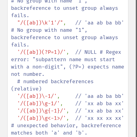
# No group with name "1", 
backreference to unset group always 
fails.

"/([ab])\k'1'/"
,   
// 'aa ab ba bb' 
# No group with name "1", 
backreference to unset group always 
fails.

'/([ab])(?P=1)/'
,  
// NULL # Regex 
error: "subpattern name must start 
with a non-digit", (?P=) expects name 
not number.

  # numbered backreferences 
(relative)

'/([ab])\-1/'
,     
// 'aa ab ba bb'

'/([ab])\g-1/'
,    
// 'xx ab ba xx'

'/([ab])\g{-1}/'
,  
// 'xx ab ba xx'

'/([ab])\g<-1>/'
,  
// 'xx xx xx xx' 
# unexpected behavior, backreference 
matches both 'a' and 'b'.
