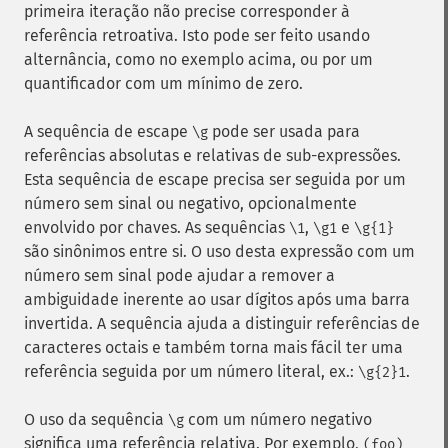
primeira iteração não precise corresponder à
referência retroativa. Isto pode ser feito usando
alternância, como no exemplo acima, ou por um
quantificador com um mínimo de zero.
A sequência de escape
pode ser usada para
\g
referências absolutas e relativas de sub-expressões.
Esta sequência de escape precisa ser seguida por um
número sem sinal ou negativo, opcionalmente
envolvido por chaves. As sequências
,
e
\1
\g1
\g{1}
são sinônimos entre si. O uso desta expressão com um
número sem sinal pode ajudar a remover a
ambiguidade inerente ao usar dígitos após uma barra
invertida. A sequência ajuda a distinguir referências de
caracteres octais e também torna mais fácil ter uma
referência seguida por um número literal, ex.:
.
\g{2}1
O uso da sequência
com um número negativo
\g
significa uma referência relativa. Por exemplo,
(foo)