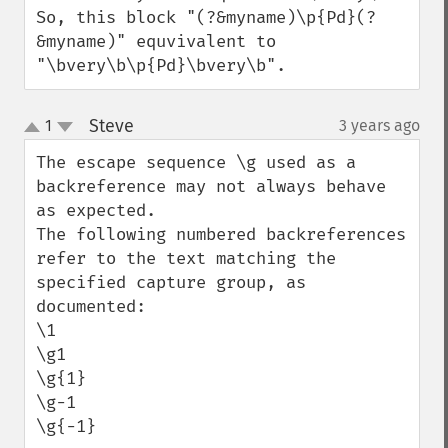
So, this block "(?&myname)\p{Pd}(?
&myname)" equvivalent to 
"\bvery\b\p{Pd}\bvery\b".
Steve
1
3 years ago
¶
up
down
The escape sequence \g used as a 
backreference may not always behave 
as expected.

The following numbered backreferences 
refer to the text matching the 
specified capture group, as 
documented:

\1

\g1

\g{1}

\g-1

\g{-1}
