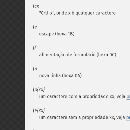
\cx
"Crtl-x", onde x é qualquer caractere
\e
escape (hexa 1B)
\f
alimentação de formulário (hexa 0C)
\n
nova linha (hexa 0A)
\p{xx}
um caractere com a propriedade xx, veja
p
\P{xx}
um caractere sem a propriedade xx, veja
p