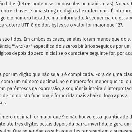
 são lidos (letras podem ser minúsculas ou maiúsculas). No
mod
 entre chaves é uma string de dígitos hexadecimais. É interpr
go é o número hexadecimal informado. A sequência de escap
aractere UTF-8 de dois bytes se o valor for maior que 127.
ais são lidos. Em ambos os casos, se eles forem menos que dois,
ência "
" especifica dois zeros binários seguidos por um
\0\x\07
gitos depois do zero inicial se o caractere seguinte for, por ac
a por um dígito que não seja 0 é complicada. Fora de uma cla
tes como um número decimal. Se o número for menor que 10, ou
m parênteses na expressão, a sequência inteira é interpreta
 de como isto funciona é fornecida mais abaixo, logo após a
ses.
número decimal for maior que 9 e não houve essa quantidade 
 até três dígitos octais depois da barra invertida, e gera um
do valor. Quaisquer dígitos subsequentes representam a si mesm