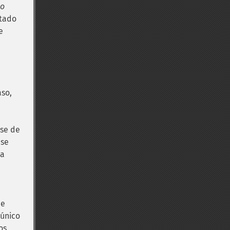
o
etado
e
aso,
sse de
 se
da
de
 único
os.