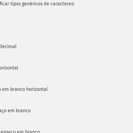
ficar tipos genéricos de caracteres:
 decimal
orizontal
o em branco horizontal
paço em branco
m espaço em branco