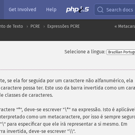
Get Involved
Help
Search docs
to de Texto
PCRE
Expressões PCRE
« Metacar
Selecione a língua:
te, se ela for seguida por um caractere não alfanumérico, ela
 caractere possa ter. Este uso da barra invertida como um car
de classes de caracteres.
ctere "*", deve-se escrever "\*" na expressão. Isto é aplicáve
nterpretado como um metacaractere, por isso é sempre segur
" para especificar que ele irá representar a si mesmo. Em
ra invertida, deve-se escrever "\\".