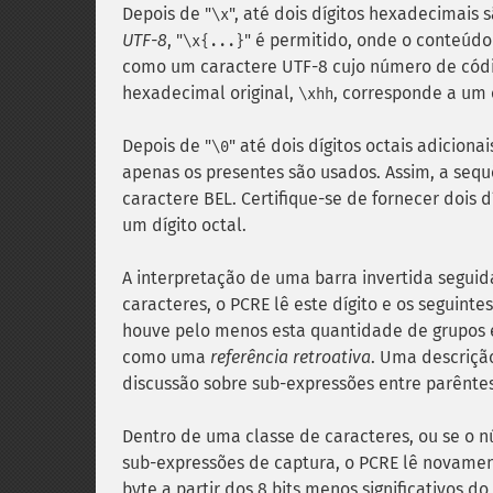
Depois de "
", até dois dígitos hexadecimais
\x
UTF-8
, "
" é permitido, onde o conteúdo
\x{...}
como um caractere UTF-8 cujo número de códi
hexadecimal original,
, corresponde a um c
\xhh
Depois de "
" até dois dígitos octais adicion
\0
apenas os presentes são usados. Assim, a sequ
caractere BEL. Certifique-se de fornecer dois dí
um dígito octal.
A interpretação de uma barra invertida seguid
caracteres, o PCRE lê este dígito e os seguin
houve pelo menos esta quantidade de grupos e
como uma
referência retroativa
. Uma descrição
discussão sobre sub-expressões entre parênte
Dentro de uma classe de caracteres, ou se o 
sub-expressões de captura, o PCRE lê novamente
byte a partir dos 8 bits menos significativos 