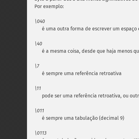
Por exemplo:
\040
é uma outra forma de escrever um espaço 
\40
é a mesma coisa, desde que haja menos qu
\7
é sempre uma referência retroativa
\11
pode ser uma referência retroativa, ou ou
\011
é sempre uma tabulação (decimal 9)
\0113