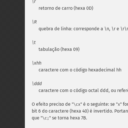
\r
retorno de carro (hexa 0D)
\R
quebra de linha: corresponde a \n, \r e \r\
\t
tabulação (hexa 09)
\xhh
caractere com o código hexadecimal hh
\ddd
caractere com o código octal ddd, ou refer
O efeito preciso de "
" é o seguinte: se "
" f
\cx
x
bit 6 do caractere (hexa 40) é invertido. Portan
que "
" se torna hexa 7B.
\c;