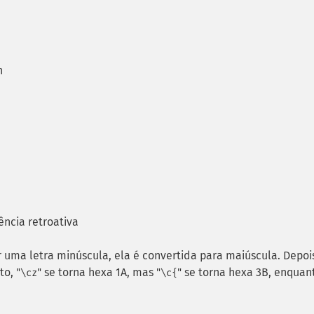
n
ência retroativa
or uma letra minúscula, ela é convertida para maiúscula. Depois
to, "
" se torna hexa 1A, mas "
" se torna hexa 3B, enquan
\cz
\c{