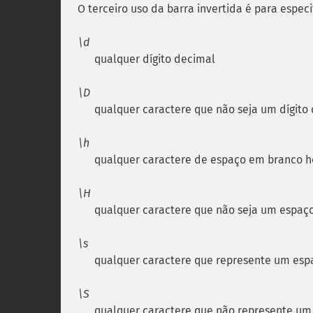
O terceiro uso da barra invertida é para especi
\d
qualquer dígito decimal
\D
qualquer caractere que não seja um dígito
\h
qualquer caractere de espaço em branco h
\H
qualquer caractere que não seja um espaç
\s
qualquer caractere que represente um es
\S
qualquer caractere que não represente u