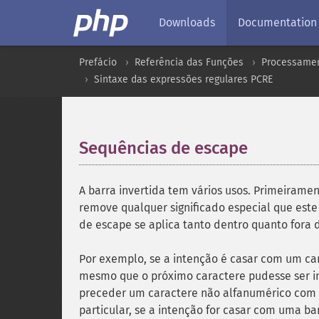
Downloads
Documentation
Prefácio
Referência das Funções
Processamen
Sintaxe das expressões regulares PCRE
Sequências de escape
¶
A barra invertida tem vários usos. Primeiramen
remove qualquer significado especial que este
de escape se aplica tanto dentro quanto fora 
Por exemplo, se a intenção é casar com um cara
mesmo que o próximo caractere pudesse ser i
preceder um caractere não alfanumérico com "\
particular, se a intenção for casar com uma bar