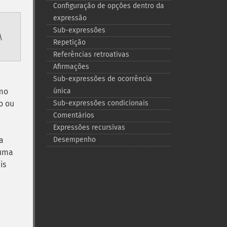
Configuração de opções dentro da
expressão
Sub-​expressões
\
Repetição
Referências retroativas
Afirmações
Sub-​expressões de ocorrência
imo
única
o ou
Sub-​expressões condicionais
Comentários
Expressões recursivas
a
Desempenho
 uma
is