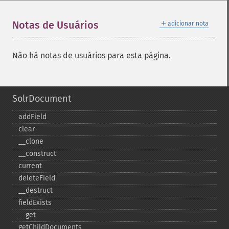
＋
Notas de Usuários
adicionar nota
Não há notas de usuários para esta página.
SolrDocument
addField
clear
_​_​clone
_​_​construct
current
deleteField
_​_​destruct
fieldExists
_​_​get
getChildDocuments