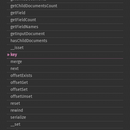
getChildDocumentsCount
getField
getFieldCount
getFieldNames
getInputDocument
hasChildDocuments
_​_​isset
key
merge
next
offsetExists
offsetGet
offsetSet
offsetUnset
reset
rewind
serialize
_​_​set