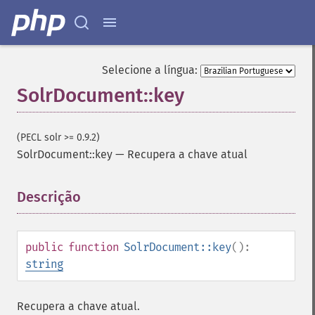
Selecione a língua:
SolrDocument::key
(PECL solr >= 0.9.2)
SolrDocument::key
—
Recupera a chave atual
Descrição
¶
public
function
SolrDocument::key
():
string
Recupera a chave atual.