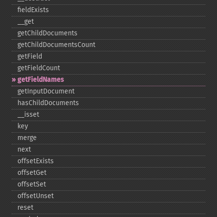
fieldExists
_​_​get
getChildDocuments
getChildDocumentsCount
getField
getFieldCount
getFieldNames
getInputDocument
hasChildDocuments
_​_​isset
key
merge
next
offsetExists
offsetGet
offsetSet
offsetUnset
reset