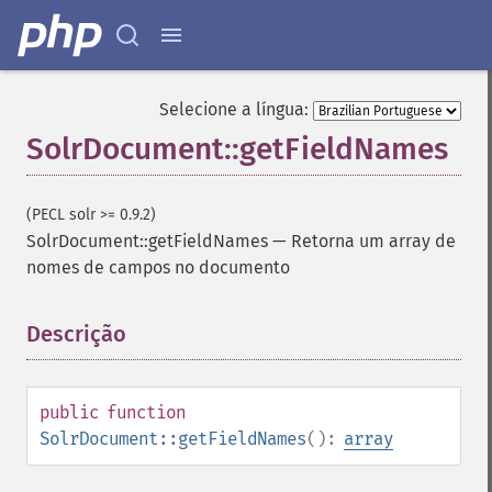
Selecione a língua:
SolrDocument::getFieldNames
(PECL solr >= 0.9.2)
SolrDocument::getFieldNames
—
Retorna um array de
nomes de campos no documento
Descrição
¶
public
function
SolrDocument::getFieldNames
():
array