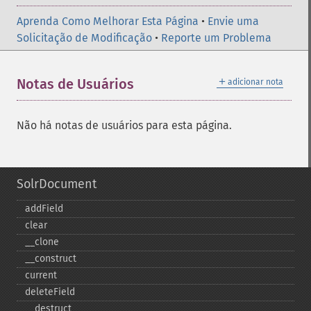
Aprenda Como Melhorar Esta Página
•
Envie uma
Solicitação de Modificação
•
Reporte um Problema
＋
Notas de Usuários
adicionar nota
Não há notas de usuários para esta página.
SolrDocument
addField
clear
_​_​clone
_​_​construct
current
deleteField
_​_​destruct