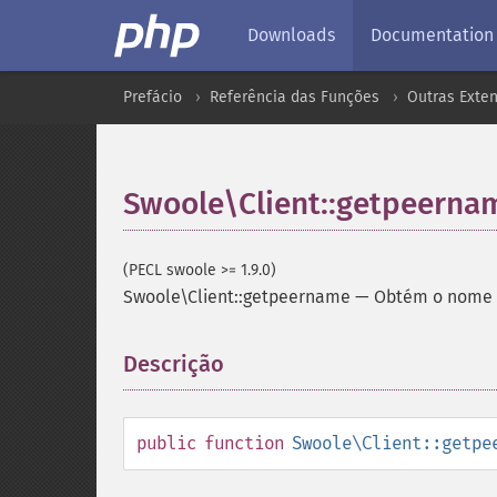
Downloads
Documentation
Prefácio
Referência das Funções
Outras Exte
Swoole\Client::getpeerna
(PECL swoole >= 1.9.0)
Swoole\Client::getpeername
—
Obtém o nome 
Descrição
¶
public
function
Swoole\Client::getpe