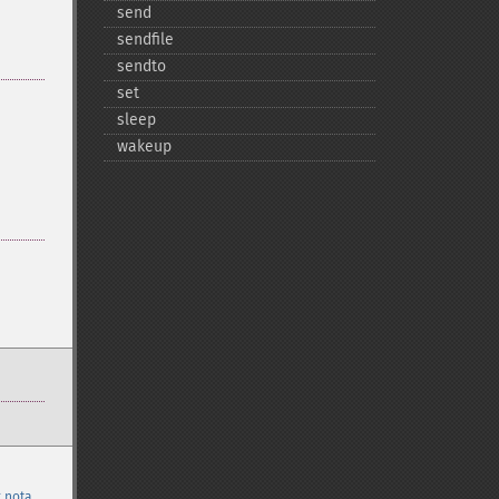
send
sendfile
sendto
set
sleep
wakeup
 nota