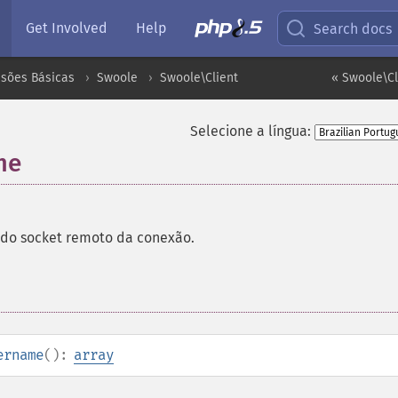
Get Involved
Help
Search docs
nsões Básicas
Swoole
Swoole\Client
« Swoole\Cl
Selecione a língua:
me
do socket remoto da conexão.
ername
():
array