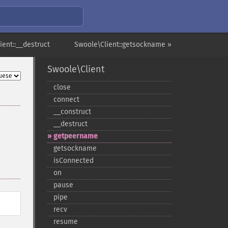
ient::__destruct
Swoole\Client::getsockname »
Swoole\Client
close
connect
_​_​construct
_​_​destruct
getpeername
getsockname
isConnected
on
pause
pipe
recv
resume