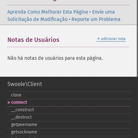
Aprenda Como Melhorar Esta Página
•
Envie uma
Solicitação de Modificação
•
Reporte um Problema
＋
Notas de Usuários
adicionar nota
Não há notas de usuários para esta página.
Swoole\Client
close
connect
_​_​construct
_​_​destruct
getpeername
getsockname