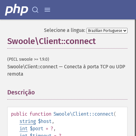
Selecione a língua:
Swoole\Client::connect
(PECL swoole >= 1.9.0)
Swoole\Client::connect
—
Conecta à porta TCP ou UDP
remota
Descrição
¶
public
function
Swoole\Client::connect
(
string
$host
,
int
$port
= ?
,
int
$timeout
= ?
,