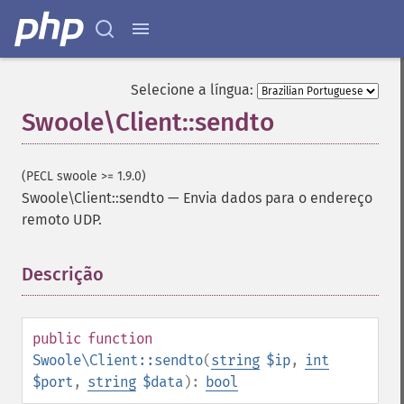
Selecione a língua:
Swoole\Client::sendto
(PECL swoole >= 1.9.0)
Swoole\Client::sendto
—
Envia dados para o endereço
remoto UDP.
Descrição
¶
public
function
Swoole\Client::sendto
(
string
$ip
,
int
$port
,
string
$data
):
bool