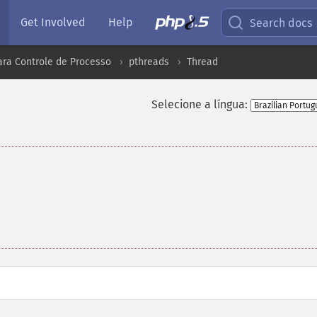
Get Involved
Help
Search docs
ara Controle de Processo
pthreads
Thread
Selecione a língua: