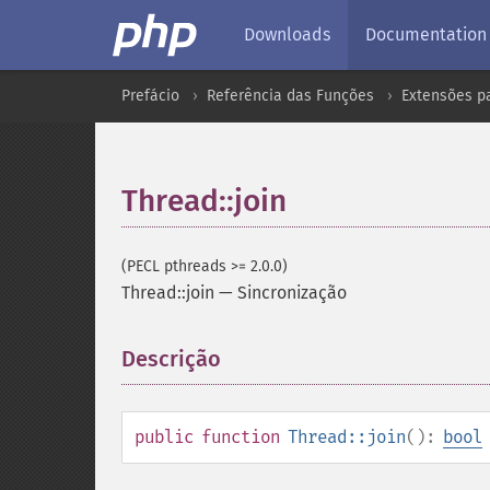
Downloads
Documentation
Prefácio
Referência das Funções
Extensões p
Thread::join
(PECL pthreads >= 2.0.0)
Thread::join
—
Sincronização
Descrição
¶
public
function
Thread::join
():
bool