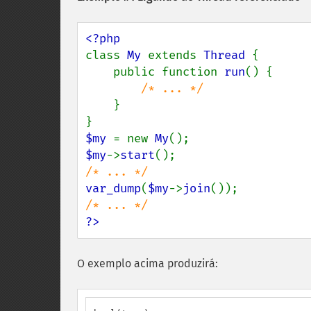
class 
My 
extends 
Thread 
{

    public function 
run
() {

/* ... */

}

$my 
= new 
My
$my
->
start
var_dump
(
$my
->
join
?>
O exemplo acima produzirá: