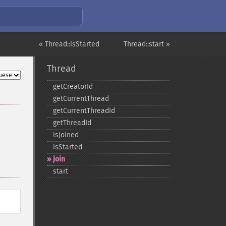
« Thread::isStarted
Thread::start »
Thread
getCreatorId
getCurrentThread
getCurrentThreadId
getThreadId
isJoined
isStarted
join
start