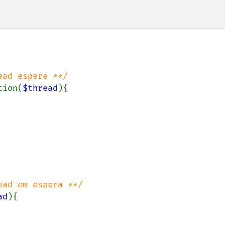
ad espere **/

tion(
$thread
){

ad
){
