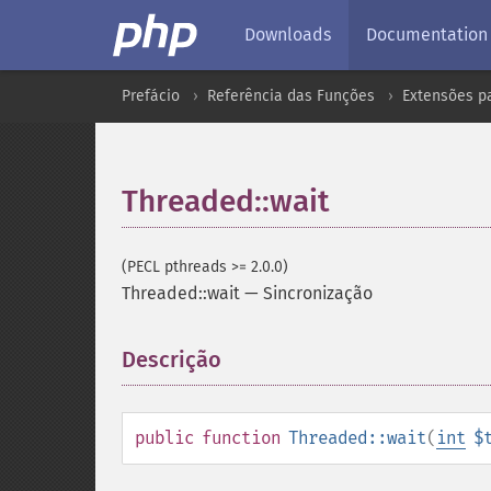
Downloads
Documentation
Prefácio
Referência das Funções
Extensões p
Threaded::wait
(PECL pthreads >= 2.0.0)
Threaded::wait
—
Sincronização
Descrição
¶
public
function
Threaded::wait
(
int
$