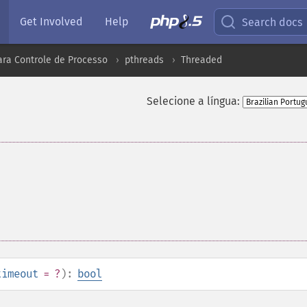
Get Involved
Help
Search docs
ara Controle de Processo
pthreads
Threaded
Selecione a língua:
timeout
= ?
):
bool