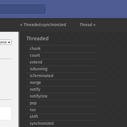
« Threaded::synchronized
Thread »
Threaded
chunk
count
extend
isRunning
isTerminated
merge
notify
notifyOne
pop
run
shift
synchronized