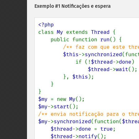
Exemplo #1 Notificações e espera
class 
My 
extends 
Thread 
{

    public function 
run
() {

/** faz com que este thre
$this
->
synchronized
(func
            if (!
$thread
->
done
)

$thread
->
wait
();

        }, 
$this
);

    }

$my 
= new 
My
$my
->
start
$my
->
synchronized
(function(
$thre
$thread
->
done 
= 
true
;

$thread
->
notify
();
