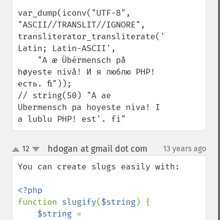
var_dump(iconv("UTF-8", 
"ASCII//TRANSLIT//IGNORE", 
transliterator_transliterate('Any-
Latin; Latin-ASCII',

    "A æ Übérmensch på 
høyeste nivå! И я люблю PHP! 
есть. ﬁ"));

// string(50) "A ae 
Ubermensch pa hoyeste niva! I 
a lublu PHP! est'. fi"
hdogan at gmail dot com
12
13 years ago
¶
up
down
You can create slugs easily with:

function 
slugify
(
$string
) {

$string 
= 