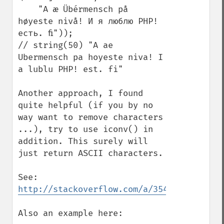
    "A æ Übérmensch på 
høyeste nivå! И я люблю PHP! 
есть. ﬁ"));

// string(50) "A ae 
Ubermensch pa hoyeste niva! I 
a lublu PHP! est. fi"

Another approach, I found 
quite helpful (if you by no 
way want to remove characters 
...), try to use iconv() in 
addition. This surely will 
just return ASCII characters.

See: 
http://stackoverflow.com/a/3542748/517914
Also an example here:
