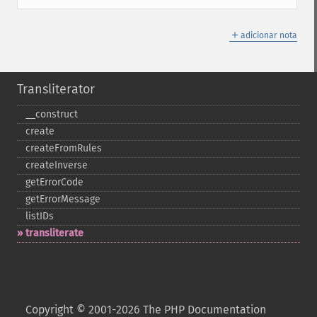
＋
adicionar nota
Transliterator
_​_​construct
create
createFromRules
createInverse
getErrorCode
getErrorMessage
listIDs
transliterate
Copyright © 2001-2026 The PHP Documentation