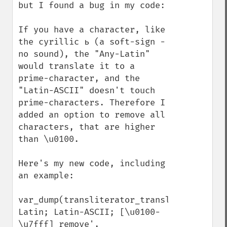
but I found a bug in my code:

If you have a character, like 
the cyrillic ь (a soft-sign - 
no sound), the "Any-Latin" 
would translate it to a 
prime-character, and the 
"Latin-ASCII" doesn't touch 
prime-characters. Therefore I 
added an option to remove all 
characters, that are higher 
than \u0100.

Here's my new code, including 
an example:

var_dump(transliterator_transliterate('An
Latin; Latin-ASCII; [\u0100-
\u7fff] remove',
