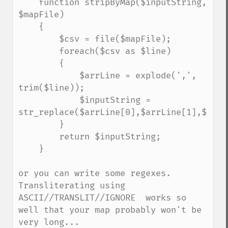
    function stripByMap($inputString, 
$mapFile)

    {

        $csv = file($mapFile);

        foreach($csv as $line)

        {

            $arrLine = explode(',', 
trim($line));

            $inputString = 
str_replace($arrLine[0],$arrLine[1],$input
        }

        return $inputString;

    }

or you can write some regexes. 
Transliterating using 
ASCII//TRANSLIT//IGNORE  works so 
well that your map probably won't be 
very long...