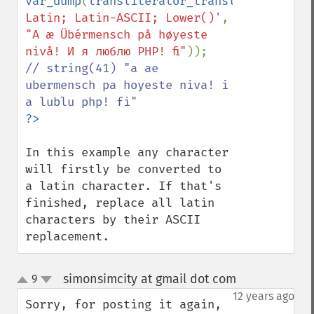
var_dump
(
transliterator_transliterate
(
'An
Latin; Latin-ASCII; Lower()'
, 
"A æ Übérmensch på høyeste 
nivå! И я люблю PHP! ﬁ"
// string(41) "a ae 
ubermensch pa hoyeste niva! i 
In this example any character 
will firstly be converted to 
a latin character. If that's 
finished, replace all latin 
characters by their ASCII 
replacement.
simonsimcity at gmail dot com
9
¶
up
down
12 years ago
Sorry, for posting it again, 