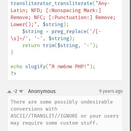
transliterator_transliterate
(
"Any-
Latin; NFD; [:Nonspacing Mark:] 
Remove; NFC; [:Punctuation:] Remove; 
Lower();"
, 
$string
);

$string 
= 
preg_replace
(
'/[-
\s]+/'
, 
'-'
, 
$string
);

    return 
trim
(
$string
, 
'-'
);

}

echo 
slugify
(
"Я люблю PHP!"
?>
Anonymous
-2
9 years ago
¶
up
down
There are some possibly undesirable 
conversions with 
ASCII//TRANSLIT//IGNORE or your users 
may require some custom stuff.
