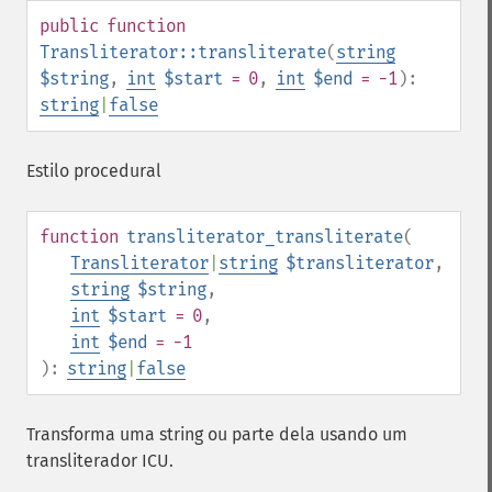
public
function
Transliterator::transliterate
(
string
$string
,
int
$start
= 0
,
int
$end
= -1
):
string
|
false
Estilo procedural
function
transliterator_transliterate
(
Transliterator
|
string
$transliterator
,
string
$string
,
int
$start
= 0
,
int
$end
= -1
):
string
|
false
Transforma uma string ou parte dela usando um
transliterador ICU.