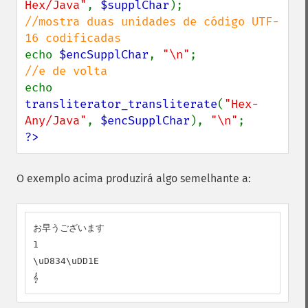
Hex/Java"
, 
$supplChar
//mostra duas unidades de código UTF-
echo 
$encSupplChar
, 
"\n"
echo 
transliterator_transliterate
(
"Hex-
Any/Java"
, 
$encSupplChar
), 
"\n"
?>
O exemplo acima produzirá algo semelhante a:
お早うございます

1

\uD834\uDD1E

𝄞