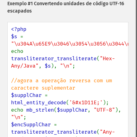
Exemplo #1 Convertendo unidades de código UTF-16
escapados
<?php

$s 
= 
"\u304A\u65E9\u3046\u3054\u3056\u3044\u30
echo 
transliterator_transliterate
(
"Hex-
Any/Java"
, 
$s
), 
"\n"
;

//agora a operação reversa com um 
$supplChar 
= 
html_entity_decode
(
'&#x1D11E;'
);

echo 
mb_strlen
(
$supplChar
, 
"UTF-8"
), 
"\n"
$encSupplChar 
= 
transliterator_transliterate
(
"Any-