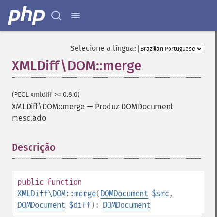
Selecione a língua:
XMLDiff\DOM::merge
(PECL xmldiff >= 0.8.0)
XMLDiff\DOM::merge
—
Produz DOMDocument
mesclado
Descrição
¶
public
function
XMLDiff\DOM::merge
(
DOMDocument
$src
,
DOMDocument
$diff
):
DOMDocument