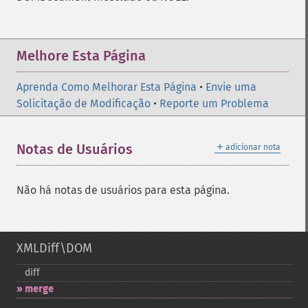
Melhore Esta Página
Aprenda Como Melhorar Esta Página
•
Envie uma
Solicitação de Modificação
•
Reporte um Problema
＋
Notas de Usuários
adicionar nota
Não há notas de usuários para esta página.
XMLDiff\DOM
diff
merge