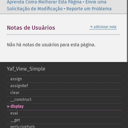
Aprenda Como Melhorar Esta Página
•
Envie uma
Solicitação de Modificação
•
Reporte um Problema
＋
Notas de Usuários
adicionar nota
Não há notas de usuários para esta página.
Yaf_View_Simple
assign
assignRef
clear
_​_​construct
display
eval
_​_​get
getScriptPath