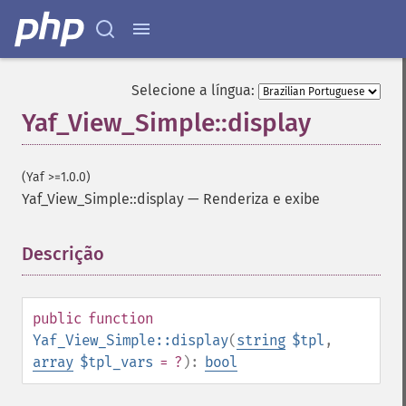
Selecione a língua:
Yaf_View_Simple::display
(Yaf >=1.0.0)
Yaf_View_Simple::display
—
Renderiza e exibe
Descrição
¶
public
function
Yaf_View_Simple::display
(
string
$tpl
,
array
$tpl_vars
= ?
):
bool