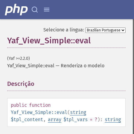
Selecione a língua:
Yaf_View_Simple::eval
(Yaf >=2.2.0)
Yaf_View_Simple::eval
—
Renderiza o modelo
Descrição
¶
public
function
Yaf_View_Simple::eval
(
string
$tpl_content
,
array
$tpl_vars
= ?
):
string