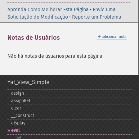
Aprenda Como Melhorar Esta Página
•
Envie uma
Solicitação de Modificação
•
Reporte um Problema
＋
Notas de Usuários
adicionar nota
Não há notas de usuários para esta página.
Yaf_View_Simple
assign
assignRef
clear
_​_​construct
display
eval
_​_​get