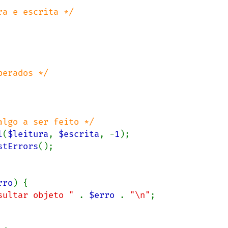
erados */

lgo a ser feito */

l
(
$leitura
, 
$escrita
, -
1
);

stErrors
();

rro
) {

sultar objeto " 
. 
$erro 
. 
"\n"
;
