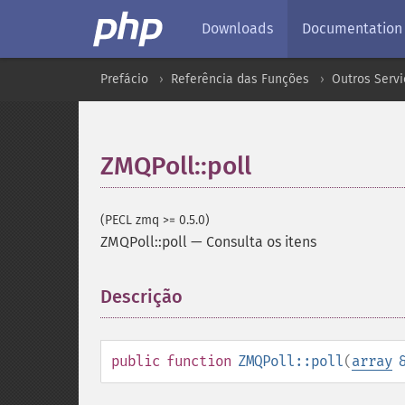
Downloads
Documentation
Prefácio
Referência das Funções
Outros Servi
ZMQPoll::poll
(PECL zmq >= 0.5.0)
ZMQPoll::poll
—
Consulta os itens
Descrição
¶
public
function
ZMQPoll::poll
(
array