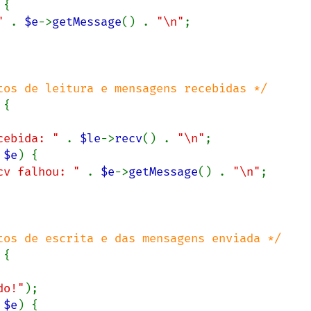
{

" 
. 
$e
->
getMessage
() . 
"\n"
;

tos de leitura e mensagens recebidas */

{

cebida: " 
. 
$le
->
recv
() . 
"\n"
;

 $e
) {

cv falhou: " 
. 
$e
->
getMessage
() . 
"\n"
;

tos de escrita e das mensagens enviada */

{

do!"
);

 $e
) {
