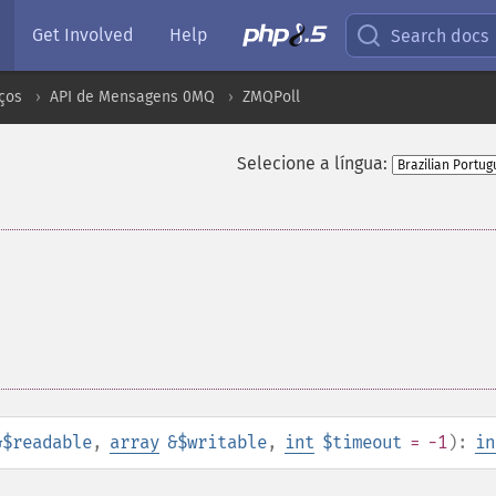
Get Involved
Help
Search docs
ços
API de Mensagens 0MQ
ZMQPoll
Selecione a língua:
&$readable
,
array
&$writable
,
int
$timeout
= -1
):
in