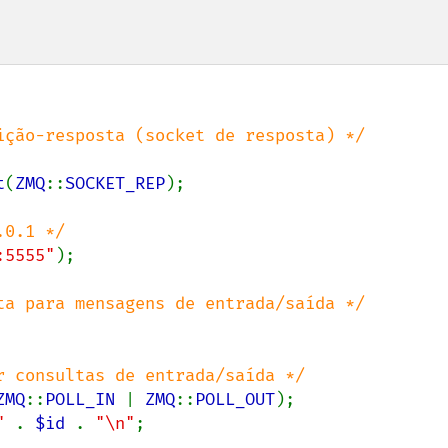
t
(
ZMQ
::
SOCKET_REP
);

:5555"
);

ZMQ
::
POLL_IN 
| 
ZMQ
::
POLL_OUT
);

" 
. 
$id 
. 
"\n"
;
