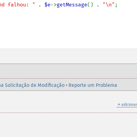
nd falhou: " 
. 
$e
->
getMessage
() . 
"\n"
;

a Solicitação de Modificação
•
Reporte um Problema
＋
adicionar