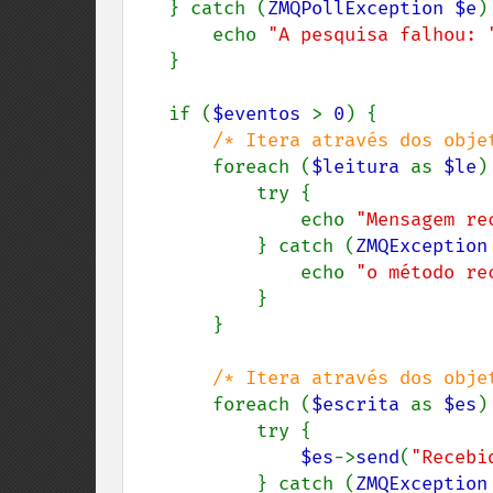
   } catch (
ZMQPollException $e
) 
       echo 
"A pesquisa falhou: 
   }

   if (
$eventos 
> 
0
) {

/* Itera através dos obje
foreach (
$leitura 
as 
$le
) 
           try {

               echo 
"Mensagem re
           } catch (
ZMQException
               echo 
"o método re
           }

       }

/* Itera através dos obje
foreach (
$escrita 
as 
$es
) 
           try {

$es
->
send
(
"Recebi
           } catch (
ZMQException