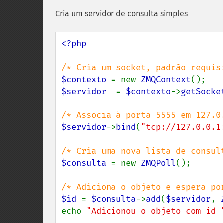
Cria um servidor de consulta simples
<?php

$contexto 
= new 
ZMQContext
$servidor  
= 
$contexto
->
getSocke
$servidor
->
bind
(
"tcp://127.0.0.1
$consulta 
= new 
ZMQPoll
();

$id 
= 
$consulta
->
add
(
$servidor
, 
echo 
"Adicionou o objeto com id 