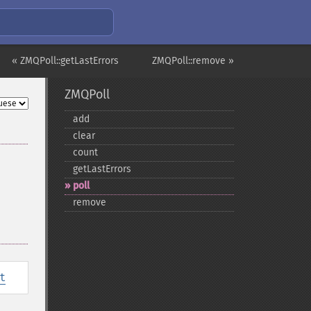
« ZMQPoll::getLastErrors
ZMQPoll::remove »
ZMQPoll
add
clear
count
getLastErrors
poll
remove
t