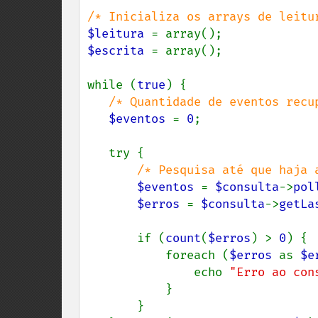
$leitura 
$escrita 
= array();

while (
true
) {

/* Quantidade de eventos recup
$eventos 
= 
0
;

   try {

/* Pesquisa até que haja a
$eventos 
= 
$consulta
->
pol
$erros 
= 
$consulta
->
getLa
       if (
count
(
$erros
) > 
0
) {

           foreach (
$erros 
as 
$e
               echo 
"Erro ao con
           }

       }
