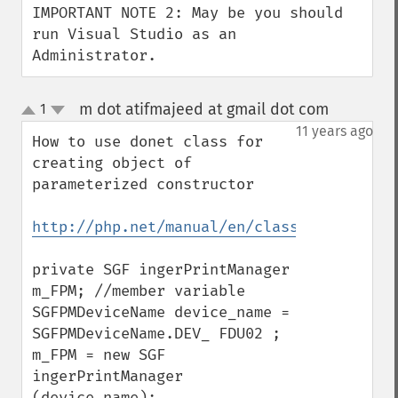
IMPORTANT NOTE 2: May be you should 
run Visual Studio as an 
Administrator.
m dot atifmajeed at gmail dot com
1
¶
up
down
11 years ago
How to use donet class for 
creating object of 
parameterized constructor 

http://php.net/manual/en/class.dotnet.php
private SGF ingerPrintManager 
m_FPM; //member variable

SGFPMDeviceName device_name = 
SGFPMDeviceName.DEV_ FDU02 ;

m_FPM = new SGF 
ingerPrintManager 
(device_name);