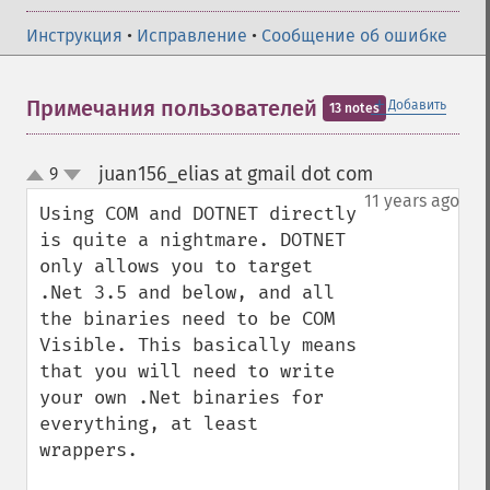
Инструкция
•
Исправление
•
Сообщение об ошибке
＋
Примечания пользователей
Добавить
13 notes
juan156_elias at gmail dot com
9
¶
up
down
11 years ago
Using COM and DOTNET directly 
is quite a nightmare. DOTNET 
only allows you to target 
.Net 3.5 and below, and all 
the binaries need to be COM  
Visible. This basically means 
that you will need to write 
your own .Net binaries for 
everything, at least 
wrappers.
