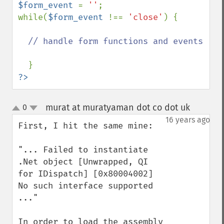
$form_event 
= 
''
;

while(
$form_event 
!== 
'close'
) {

// handle form functions and events

?>
murat at muratyaman dot co dot uk
0
¶
up
down
16 years ago
First, I hit the same mine:

"... Failed to instantiate 
.Net object [Unwrapped, QI 
for IDispatch] [0x80004002] 
No such interface supported 
..."

In order to load the assembly 