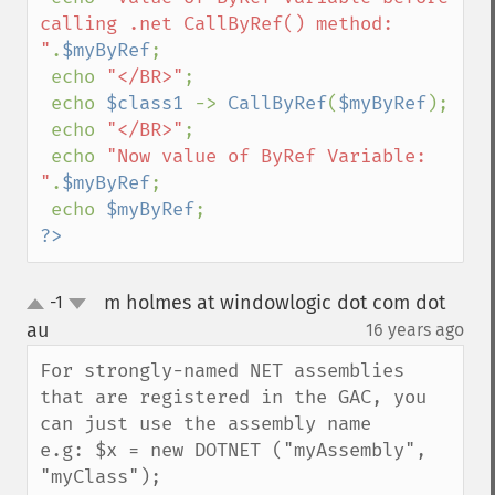
calling .net CallByRef() method: 
"
.
$myByRef
;

 echo 
"</BR>"
;

 echo 
$class1 
-> 
CallByRef
(
$myByRef
);

 echo 
"</BR>"
;

 echo 
"Now value of ByRef Variable: 
"
.
$myByRef
;

 echo 
$myByRef
?>
m holmes at windowlogic dot com dot
-1
up
down
au
16 years ago
¶
For strongly-named NET assemblies 
that are registered in the GAC, you 
can just use the assembly name

e.g: $x = new DOTNET ("myAssembly", 
"myClass");
