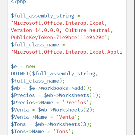
<?php

$full_assembly_string 
= 
'Microsoft.Office.Interop.Excel, 
Version=14.0.0.0, Culture=neutral, 
PublicKeyToken=71e9bce111e9429c'
$full_class_name 
= 
'Microsoft.Office.Interop.Excel.Applicati
$e 
= new 
DOTNET
(
$full_assembly_string
, 
$full_class_name
$wb 
= 
$e
->
workbooks
->
add
$Precios 
= 
$wb
->
Worksheets
(
1
$Precios
->
Name 
= 
'Precios'
$Venta 
= 
$wb
->
Worksheets
(
2
$Venta
->
Name 
= 
'Venta'
$Tons 
= 
$wb
->
Worksheets
(
3
$Tons
->
Name 
= 
'Tons'
;
