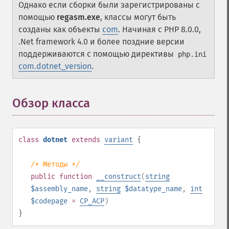
Однако если сборки были зарегистрированы с
помощью
regasm.exe
, классы могут быть
созданы как объекты
com
. Начиная с PHP 8.0.0,
.Net framework 4.0 и более поздние версии
поддерживаются с помощью директивы
php.ini
com.dotnet_version
.
Обзор класса
¶
class
dotnet
extends
variant
{
/* Методы */
public
function
__construct
(
string
$assembly_name
,
string
$datatype_name
,
int
$codepage
=
CP_ACP
)
}