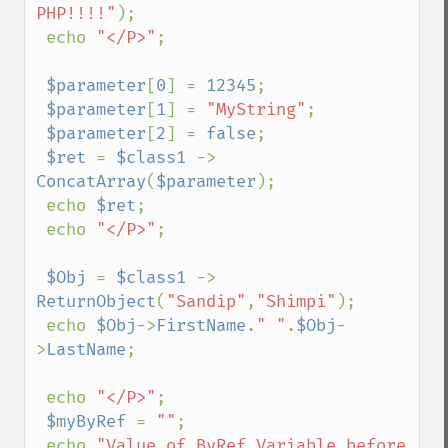
PHP!!!!"
);

 echo 
"</P>"
;

$parameter
[
0
] = 
12345
;

$parameter
[
1
] = 
"MyString"
;

$parameter
[
2
] = 
false
;

$ret 
= 
$class1 
-> 
ConcatArray
(
$parameter
);

 echo 
$ret
;

 echo 
"</P>"
;

$Obj 
= 
$class1 
-> 
ReturnObject
(
"Sandip"
,
"Shimpi"
);

 echo 
$Obj
->
FirstName
.
" "
.
$Obj
-
>
LastName
;

 echo 
"</P>"
;

$myByRef 
= 
""
;

 echo 
"Value of ByRef Variable before 