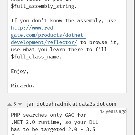
$full_assembly_string.

If you don't know the assembly, use 
http://www.red-
gate.com/products/dotnet-
development/reflector/
 to browse it, 
use what you learn there to fill 
$full_class_name.

Enjoy,

Ricardo.
jan dot zahradnik at data3s dot com
3
¶
up
down
12 years ago
PHP searches only GAC for 
.NET 2.0 runtime, so your DLL 
has to be targeted 2.0 - 3.5 