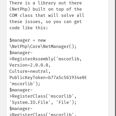
There is a library out there 
(NetPhp) built on top of the 
COM class that will solve all 
these issues, so you can get 
code like this:

$manager = new 
\NetPhp\Core\NetManager();

$manager-
>RegisterAssembly('mscorlib, 
Version=2.0.0.0, 
Culture=neutral, 
PublicKeyToken=b77a5c561934e089', 
'mscorlib');

$manager-
>RegisterClass('mscorlib', 
'System.IO.File', 'File');

$manager-
>RegisterClass('mscorlib', 