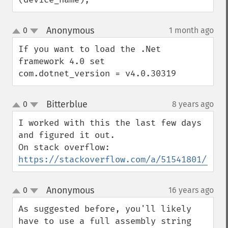
Anonymous
0
1 month ago
¶
up
down
If you want to load the .Net 
framework 4.0 set 

com.dotnet_version = v4.0.30319
Bitterblue
0
8 years ago
¶
up
down
I worked with this the last few days 
and figured it out.

On stack overflow: 
https://stackoverflow.com/a/51541801/1442
Anonymous
0
16 years ago
¶
up
down
As suggested before, you'll likely 
have to use a full assembly string 