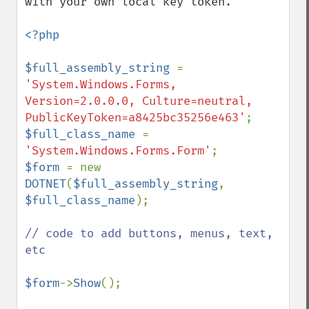
with your own local key token.

<?php

$full_assembly_string 
= 
'System.Windows.Forms, 
Version=2.0.0.0, Culture=neutral, 
PublicKeyToken=a8425bc35256e463'
$full_class_name 
= 
'System.Windows.Forms.Form'
$form 
= new 
DOTNET
(
$full_assembly_string
, 
$full_class_name
);

// code to add buttons, menus, text, 
etc

$form
->
Show
();
