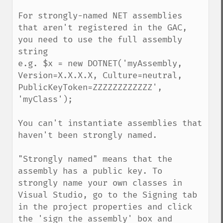
For strongly-named NET assemblies 
that aren't registered in the GAC, 
you need to use the full assembly 
string

e.g. $x = new DOTNET('myAssembly, 
Version=X.X.X.X, Culture=neutral, 
PublicKeyToken=ZZZZZZZZZZZZ', 
'myClass');

You can't instantiate assemblies that 
haven't been strongly named.

"Strongly named" means that the 
assembly has a public key. To 
strongly name your own classes in 
Visual Studio, go to the Signing tab 
in the project properties and click 
the 'sign the assembly' box and 