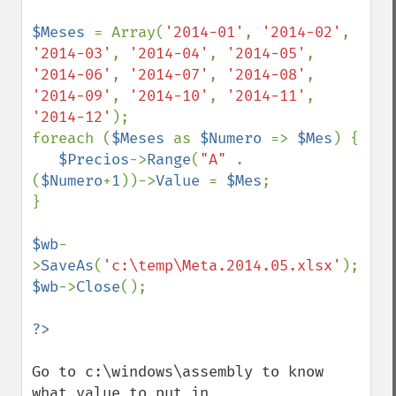
$Meses 
= Array(
'2014-01'
, 
'2014-02'
, 
'2014-03'
, 
'2014-04'
, 
'2014-05'
, 
'2014-06'
, 
'2014-07'
, 
'2014-08'
, 
'2014-09'
, 
'2014-10'
, 
'2014-11'
, 
'2014-12'
);

foreach (
$Meses 
as 
$Numero 
=> 
$Mes
) {

$Precios
->
Range
(
"A" 
. 
(
$Numero
+
1
))->
Value 
= 
$Mes
;

}

$wb
-
>
SaveAs
(
'c:\temp\Meta.2014.05.xlsx'
$wb
->
Close
();

Go to c:\windows\assembly to know 
what value to put in 