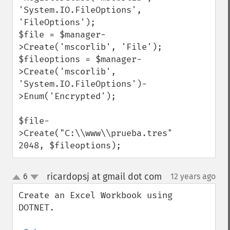
'System.IO.FileOptions', 
'FileOptions');

$file = $manager-
>Create('mscorlib', 'File');

$fileoptions = $manager-
>Create('mscorlib', 
'System.IO.FileOptions')-
>Enum('Encrypted');

$file-
>Create("C:\\www\\prueba.tres", 
2048, $fileoptions);
ricardopsj at gmail dot com
6
12 years ago
¶
up
down
Create an Excel Workbook using 
DOTNET.
