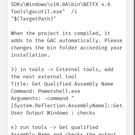
SDKs\Windows\v10.0A\bin\NETFX 4.6 
Tools\gacutil.exe"  /i 
"$(TargetPath)"

When the project its compiled, it 
adds to the GAC automatically. Please 
changes the bin folder according your 
installation.

3) in tools -> External tools, add 
the next external tool

Title: Get Qualified Assembly Name

Command: Powershell.exe

Arguments: -command "
[System.Reflection.AssemblyName]::GetAsse
User Output Windows : checks

4) run tools -> Get qualified 
Assembly Name and checks the output 