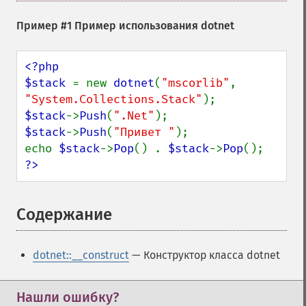
Пример #1 Пример использования dotnet
<?php

$stack 
= new 
dotnet
(
"mscorlib"
, 
"System.Collections.Stack"
$stack
->
Push
(
".Net"
$stack
->
Push
(
"Привет "
);

echo 
$stack
->
Pop
() . 
$stack
->
Pop
?>
Содержание
¶
dotnet::__construct
— Конструктор класса dotnet
Нашли ошибку?