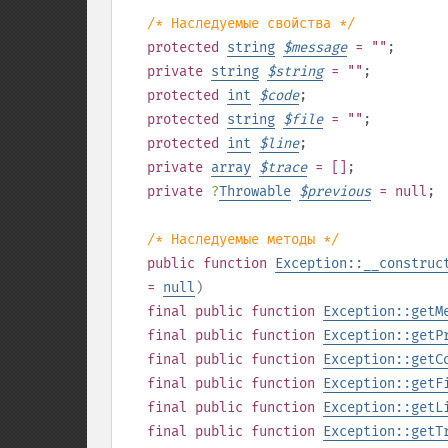
/* Наследуемые свойства */
protected
string
$
message
= ""
;
private
string
$
string
= ""
;
protected
int
$
code
;
protected
string
$
file
= ""
;
protected
int
$
line
;
private
array
$
trace
= []
;
private
?
Throwable
$
previous
= null
;
/* Наследуемые методы */
public
function
Exception::__construc
=
null
)
final
public
function
Exception::getM
final
public
function
Exception::getP
final
public
function
Exception::getC
final
public
function
Exception::getF
final
public
function
Exception::getL
final
public
function
Exception::getT