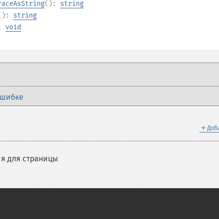
raceAsString
():
string
():
string
):
void
ошибке
＋
Доб
я для страницы