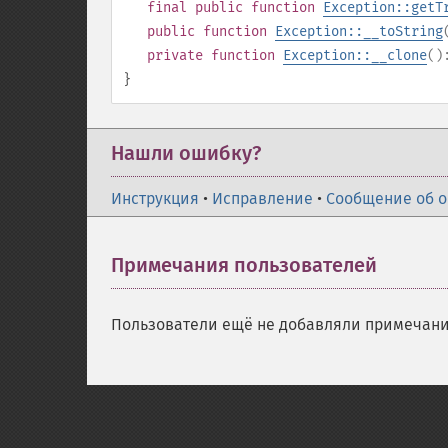
final
public
function
Exception::getT
public
function
Exception::__toString
private
function
Exception::__clone
(
}
Нашли ошибку?
Инструкция
•
Исправление
•
Сообщение об 
Примечания пользователей
Пользователи ещё не добавляли примечани