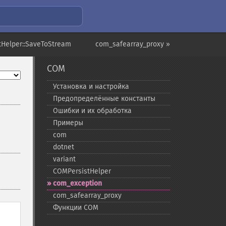
tHelper::SaveToStream
com_safearray_proxy »
COM
Установка и настройка
Предопределённые константы
Ошибки и их обработка
Примеры
com
dotnet
variant
COMPersistHelper
com_​exception
com_​safearray_​proxy
Функции COM