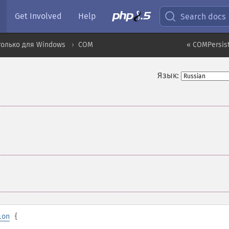
Get Involved
Help
Search docs
только для Windows
COM
« COMPersis
Язык:
ion
{