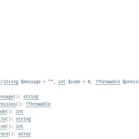
t
(
string
$message
= ""
,
int
$code
= 0
,
?
Throwable
$previ
essage
():
string
revious
():
?
Throwable
ode
():
int
ile
():
string
ine
():
int
race
():
array