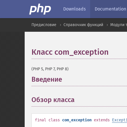
Downloads
Documentation
Предисловие
Справочник функций
Модули 
Класс com_exception
¶
(PHP 5, PHP 7, PHP 8)
Введение
¶
Обзор класса
¶
final
class
com_exception
extends
Except