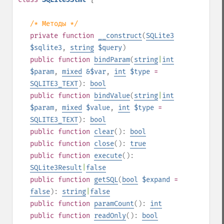
/* Методы */
private
function
__construct
(
SQLite3
$sqlite3
,
string
$query
)
public
function
bindParam
(
string
|
int
$param
,
mixed
&$var
,
int
$type
=
SQLITE3_TEXT
):
bool
public
function
bindValue
(
string
|
int
$param
,
mixed
$value
,
int
$type
=
SQLITE3_TEXT
):
bool
public
function
clear
():
bool
public
function
close
():
true
public
function
execute
():
SQLite3Result
|
false
public
function
getSQL
(
bool
$expand
=
false
):
string
|
false
public
function
paramCount
():
int
public
function
readOnly
():
bool