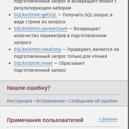
подготовленный запрос и возвращает объект с
результирующим набором
SQLite3Stmt::getSQL
— Получить SQL-запрос в
виде строки из запроса
SQLite3Stmt::paramCount
— Возвращает
количество параметров в подготовленном
запросе
SQLite3Stmt::readOnly
— Проверяет, является ли
подготовленный запрос только для чтения
SQLite3Stmt::reset
— Сбрасывает
подготовленный запрос
Нашли ошибку?
Инструкция
•
Исправление
•
Сообщение об ошибке
＋
Примечания пользователей
Добавить