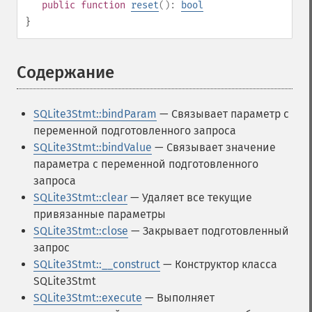
public
function
reset
():
bool
}
Содержание
¶
SQLite3Stmt::bindParam
— Связывает параметр с
переменной подготовленного запроса
SQLite3Stmt::bindValue
— Связывает значение
параметра с переменной подготовленного
запроса
SQLite3Stmt::clear
— Удаляет все текущие
привязанные параметры
SQLite3Stmt::close
— Закрывает подготовленный
запрос
SQLite3Stmt::__construct
— Конструктор класса
SQLite3Stmt
SQLite3Stmt::execute
— Выполняет