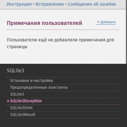
Инструкция
•
Исправление
•
Сообщение об ошибке
＋
Примечания пользователей
Добавить
Пользователи ещё не добавляли примечания для
страницы
SQLite3
Установка и настройка
Предопределённые константы
SQLite3
SQLite3Exception
SQLite3Stmt
SQLite3Result