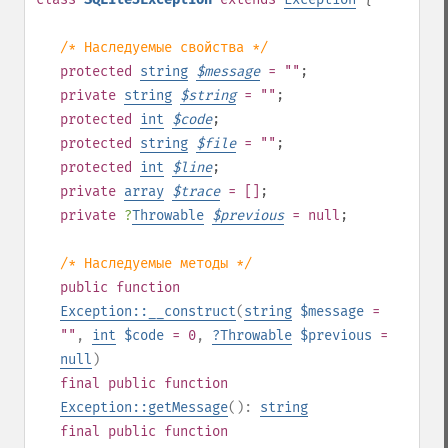
/* Наследуемые свойства */
protected
string
$
message
= ""
;
private
string
$
string
= ""
;
protected
int
$
code
;
protected
string
$
file
= ""
;
protected
int
$
line
;
private
array
$
trace
= []
;
private
?
Throwable
$
previous
= null
;
/* Наследуемые методы */
public
function
Exception::__construct
(
string
$message
=
""
,
int
$code
= 0
,
?
Throwable
$previous
=
null
)
final
public
function
Exception::getMessage
():
string
final
public
function