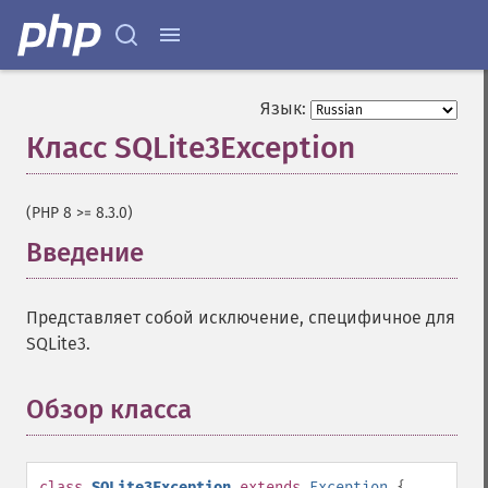
Язык:
Класс SQLite3Exception
¶
(PHP 8 >= 8.3.0)
Введение
¶
Представляет собой исключение, специфичное для
SQLite3.
Обзор класса
¶
class
SQLite3Exception
extends
Exception
{