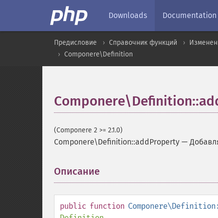
Downloads
Documentation
Предисловие
Справочник функций
Изменен
Componere\Definition
Componere\Definition::ad
(Componere 2 >= 2.1.0)
Componere\Definition::addProperty
—
Добавл
Описание
¶
public
function
Componere\Definition
Definition