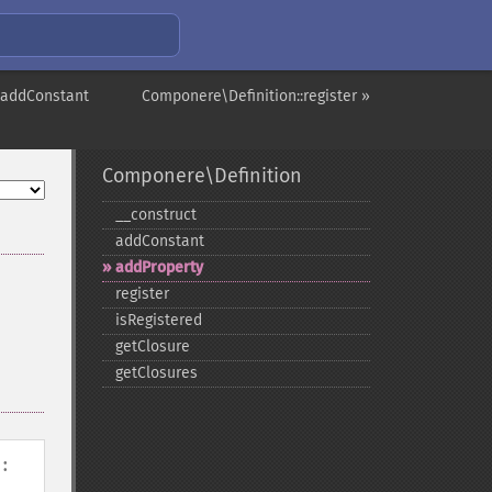
:addConstant
Componere\Definition::register »
Componere\Definition
_​_​construct
addConstant
addProperty
register
isRegistered
getClosure
getClosures
: