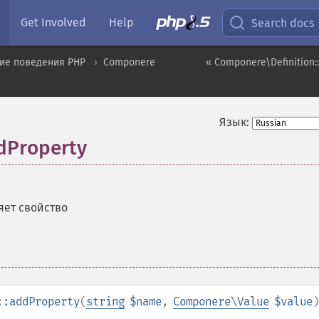
Get Involved
Help
Search docs
ие поведения PHP
Componere
« Componere\Definition:
Язык:
dProperty
яет свойство
::addProperty
(
string
$name
,
Componere\Value
$value
)