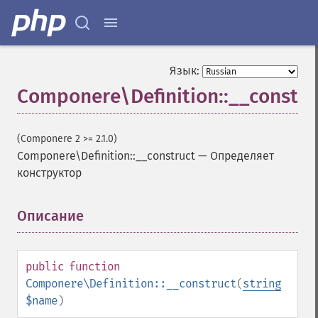
Язык:
Componere\Definition::__constru
(Componere 2 >= 2.1.0)
Componere\Definition::__construct
—
Определяет
конструктор
Описание
¶
public
function
Componere\Definition::__construct
(
string
$name
)