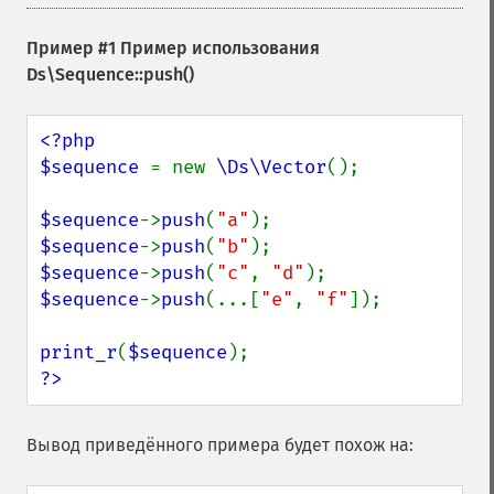
Пример #1 Пример использования
Ds\Sequence::push()
<?php

$sequence 
= new 
\Ds\Vector
();

$sequence
->
push
(
"a"
$sequence
->
push
(
"b"
$sequence
->
push
(
"c"
, 
"d"
$sequence
->
push
(...[
"e"
, 
"f"
]);

print_r
(
$sequence
?>
Вывод приведённого примера будет похож на: