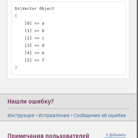
Ds\Vector Object

(

    [0] => a

    [1] => b

    [2] => c

    [3] => d

    [4] => e

    [5] => f

)
Нашли ошибку?
Инструкция
•
Исправление
•
Сообщение об ошибке
＋
Примечания пользователей
Добавить