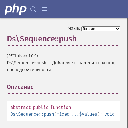
Язык:
Ds\Sequence::push
(PECL ds >= 1.0.0)
Ds\Sequence::push
—
Добавляет значения в конец
последовательности
Описание
¶
abstract
public
function
Ds\Sequence::push
(
mixed
...$values
):
void