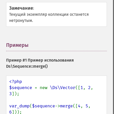
Замечание
:
Текущий экземпляр коллекции останется
нетронутым.
Примеры
¶
Пример #1 Пример использования
Ds\Sequence::merge()
<?php

$sequence 
= new 
\Ds\Vector
([
1
, 
2
, 
3
]);

var_dump
(
$sequence
->
merge
([
4
, 
5
, 
6