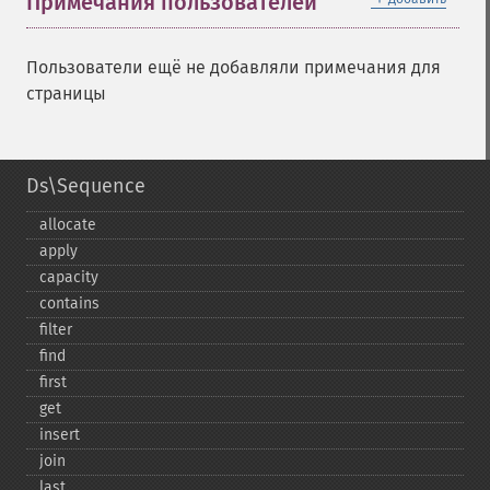
Примечания пользователей
Пользователи ещё не добавляли примечания для
страницы
Ds\Sequence
allocate
apply
capacity
contains
filter
find
first
get
insert
join
last