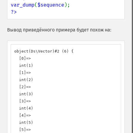
var_dump
(
$sequence
?>
Вывод приведённого примера будет похож на:
object(Ds\Vector)#2 (6) {

  [0]=>

  int(1)

  [1]=>

  int(2)

  [2]=>

  int(3)

  [3]=>

  int(4)

  [4]=>

  int(5)

  [5]=>
