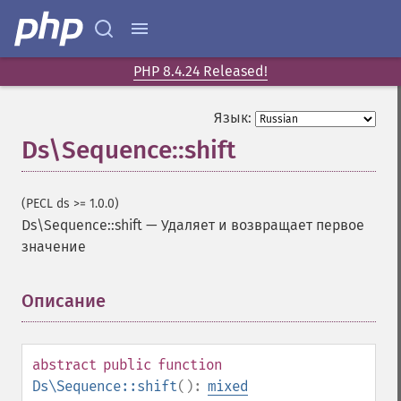
PHP 8.4.24 Released!
Язык:
Ds\Sequence::shift
(PECL ds >= 1.0.0)
Ds\Sequence::shift
—
Удаляет и возвращает первое
значение
Описание
¶
abstract
public
function
Ds\Sequence::shift
():
mixed