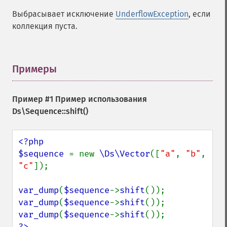
Выбрасывает исключение
UnderflowException
, если
коллекция пуста.
Примеры
¶
Пример #1 Пример использования
Ds\Sequence::shift()
<?php

$sequence 
= new 
\Ds\Vector
([
"a"
, 
"b"
, 
"c"
]);

var_dump
(
$sequence
->
shift
var_dump
(
$sequence
->
shift
var_dump
(
$sequence
->
shift
?>