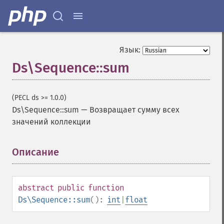
Язык:
Ds\Sequence::sum
(PECL ds >= 1.0.0)
Ds\Sequence::sum
—
Возвращает сумму всех
значений коллекции
Описание
¶
abstract
public
function
Ds\Sequence::sum
():
int
|
float