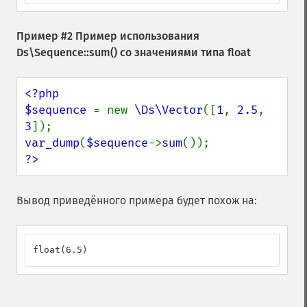
Пример #2 Пример использования
Ds\Sequence::sum()
со значениями типа float
<?php

$sequence 
= new 
\Ds\Vector
([
1
, 
2.5
, 
3
var_dump
(
$sequence
->
sum
?>
Вывод приведённого примера будет похож на:
float(6.5)