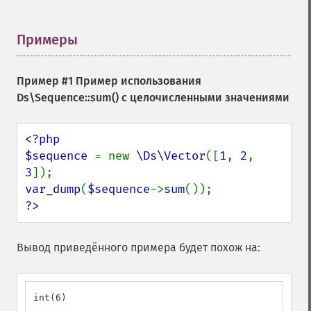
Примеры
¶
Пример #1 Пример использования
Ds\Sequence::sum()
с целочисленными значениями
<?php

$sequence 
= new 
\Ds\Vector
([
1
, 
2
, 
3
var_dump
(
$sequence
->
sum
?>
Вывод приведённого примера будет похож на:
int(6)