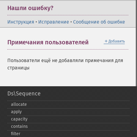
Нашли ошибку?
Инструкция
•
Исправление
•
Сообщение об ошибке
＋
Примечания пользователей
Добавить
Пользователи ещё не добавляли примечания для
страницы
Ds\Sequence
allocate
apply
capacity
contains
filter