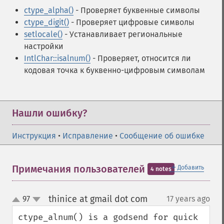
ctype_alpha()
- Проверяет буквенные символы
ctype_digit()
- Проверяет цифровые символы
setlocale()
- Устанавливает региональные
настройки
IntlChar::isalnum()
- Проверяет, относится ли
кодовая точка к буквенно-цифровым символам
Нашли ошибку?
Инструкция
•
Исправление
•
Сообщение об ошибке
＋
Примечания пользователей
Добавить
4 notes
thinice at gmail dot com
97
17 years ago
¶
up
down
ctype_alnum() is a godsend for quick 