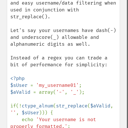
and easy username/data filtering when 
used in conjunction with 
str_replace().

Let's say your usernames have dash(-) 
and underscore(_) allowable and 
alphanumeric digits as well.

Instead of a regex you can trade a 
bit of performance for simplicity:

<?php

$sUser 
= 
'my_username01'
$aValid 
= array(
'-'
, 
'_'
);

if(!
ctype_alnum
(
str_replace
(
$aValid
, 
''
, 
$sUser
))) {

    echo 
'Your username is not 
properly formatted.'
;
