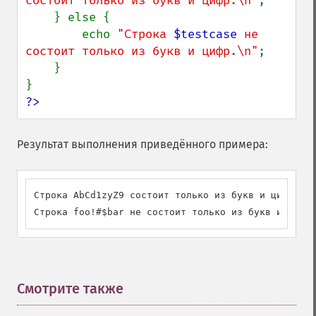
состоит только из букв и цифр.\n"
;

    } else {

        echo 
"Строка 
$testcase
 не 
состоит только из букв и цифр.\n"
;

    }

?>
Результат выполнения приведённого примера:
Строка AbCd1zyZ9 состоит только из букв и цифр.

Строка foo!#$bar не состоит только из букв и цифр.
Смотрите также
¶