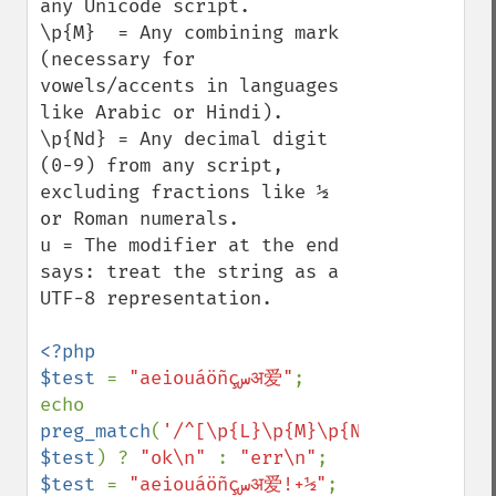
any Unicode script.

\p{M}  = Any combining mark 
(necessary for 
vowels/accents in languages 
like Arabic or Hindi).

\p{Nd} = Any decimal digit 
(0-9) from any script, 
excluding fractions like ½ 
or Roman numerals.

u = The modifier at the end 
says: treat the string as a 
UTF-8 representation.

<?php

$test 
= 
"aeiouáöñçسअ爱"
;

echo 
preg_match
(
'/^[\p{L}\p{M}\p{Nd}]+$/u'
, 
$test
) ? 
"ok\n" 
: 
"err\n"
$test 
= 
"aeiouáöñçسअ爱!+½"
;
