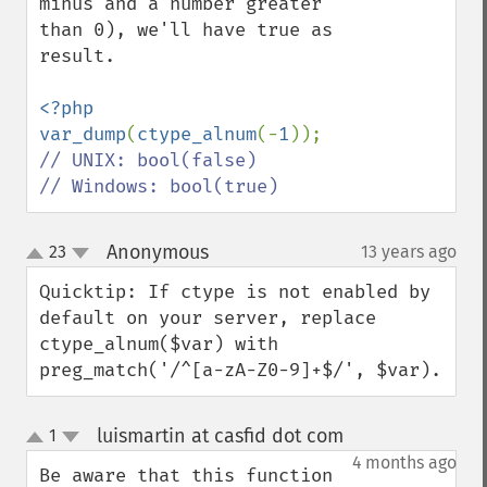
minus and a number greater 
than 0), we'll have true as 
result.

<?php 
var_dump
(
ctype_alnum
(-
1
// UNIX: bool(false)

// Windows: bool(true)
Anonymous
23
13 years ago
¶
up
down
Quicktip: If ctype is not enabled by 
default on your server, replace 
ctype_alnum($var) with 
preg_match('/^[a-zA-Z0-9]+$/', $var).
luismartin at casfid dot com
1
¶
up
down
4 months ago
Be aware that this function 