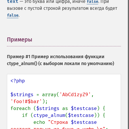
text
— это буква или цифра, иначе
. При
false
вызове с пустой строкой результатом всегда будет
.
false
Примеры
¶
Пример #1 Пример использования функции
ctype_alnum()
(с выбором локали по умолчанию)
<?php

$strings 
= array(
'AbCd1zyZ9'
, 
'foo!#$bar'
);

foreach (
$strings 
as 
$testcase
) {

    if (
ctype_alnum
(
$testcase
)) {

        echo 
"Строка 
$testcase