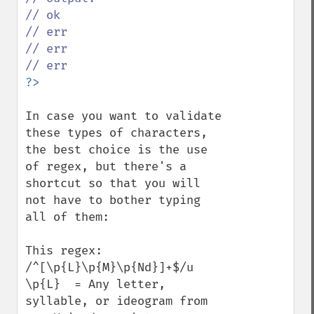
// ok

// err

// err

In case you want to validate 
these types of characters, 
the best choice is the use 
of regex, but there's a 
shortcut so that you will 
not have to bother typing 
all of them:

This regex: 
/^[\p{L}\p{M}\p{Nd}]+$/u

\p{L}  = Any letter, 
syllable, or ideogram from 