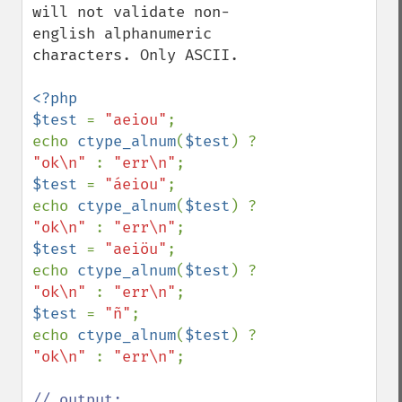
will not validate non-
english alphanumeric 
characters. Only ASCII.

<?php

$test 
= 
"aeiou"
;

echo 
ctype_alnum
(
$test
) ? 
"ok\n" 
: 
"err\n"
$test 
= 
"áeiou"
;

echo 
ctype_alnum
(
$test
) ? 
"ok\n" 
: 
"err\n"
$test 
= 
"aeiöu"
;

echo 
ctype_alnum
(
$test
) ? 
"ok\n" 
: 
"err\n"
$test 
= 
"ñ"
;

echo 
ctype_alnum
(
$test
) ? 
"ok\n" 
: 
"err\n"
;

// output:
