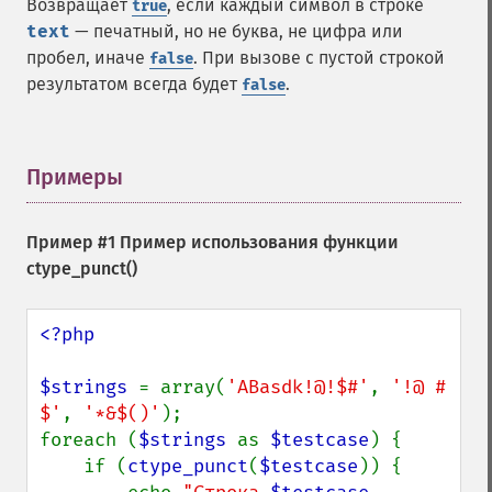
Возвращает
, если каждый символ в строке
true
text
— печатный, но не буква, не цифра или
пробел, иначе
. При вызове с пустой строкой
false
результатом всегда будет
.
false
Примеры
¶
Пример #1 Пример использования функции
ctype_punct()
<?php

$strings 
= array(
'ABasdk!@!$#'
, 
'!@ # 
$'
, 
'*&$()'
);

foreach (
$strings 
as 
$testcase
) {

    if (
ctype_punct
(
$testcase
)) {
