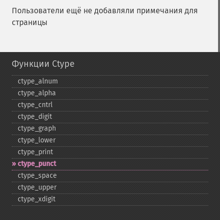
Пользователи ещё не добавляли примечания для
страницы
Функции Ctype
ctype_​alnum
ctype_​alpha
ctype_​cntrl
ctype_​digit
ctype_​graph
ctype_​lower
ctype_​print
ctype_​punct
ctype_​space
ctype_​upper
ctype_​xdigit