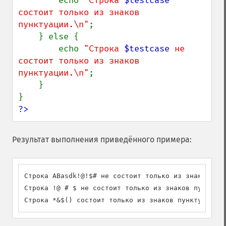
        echo 
"Строка 
$testcase
состоит только из знаков 
пунктуации.\n"
;

    } else {

        echo 
"Строка 
$testcase
 не 
состоит только из знаков 
пунктуации.\n"
;

    }

?>
Результат выполнения приведённого примера:
Строка ABasdk!@!$# не состоит только из знаков пун
Строка !@ # $ не состоит только из знаков пунктуац
Строка *&$() состоит только из знаков пунктуации.