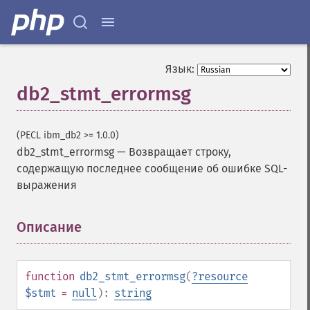
Язык:
db2_stmt_errormsg
(PECL ibm_db2 >= 1.0.0)
db2_stmt_errormsg
—
Возвращает строку,
содержащую последнее сообщение об ошибке SQL-
выражения
Описание
¶
function
db2_stmt_errormsg
(
?
resource
$stmt
=
null
):
string