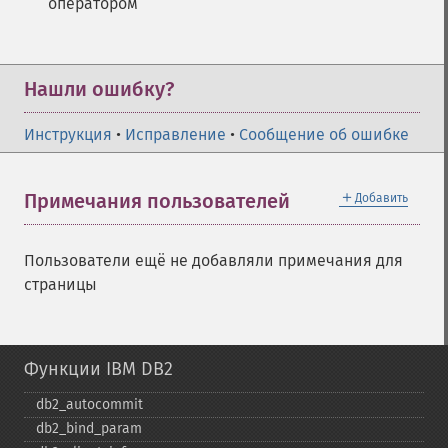
оператором
Нашли ошибку?
Инструкция
•
Исправление
•
Сообщение об ошибке
＋
Примечания пользователей
Добавить
Пользователи ещё не добавляли примечания для
страницы
Функции IBM DB2
db2_​autocommit
db2_​bind_​param