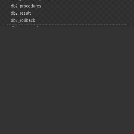
db2_​procedures
db2_​result
db2_​rollback
db2_​server_​info
db2_​set_​option
db2_​special_​columns
db2_​statistics
db2_​stmt_​error
db2_​stmt_​errormsg
db2_​table_​privileges
db2_​tables
Copyright © 2001-2026 The PHP Documentation
Group