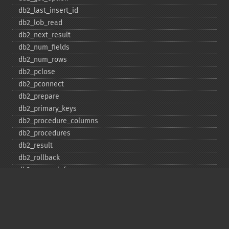
db2_​last_​insert_​id
db2_​lob_​read
db2_​next_​result
db2_​num_​fields
db2_​num_​rows
db2_​pclose
db2_​pconnect
db2_​prepare
db2_​primary_​keys
db2_​procedure_​columns
db2_​procedures
db2_​result
db2_​rollback
db2_​server_​info
db2_​set_​option
db2_​special_​columns
db2_​statistics
db2_​stmt_​error