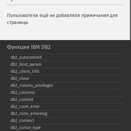
Пользователи ещё не добавляли примечания для
страницы
Функции IBM DB2
db2_​autocommit
db2_​bind_​param
db2_​client_​info
db2_​close
db2_​column_​privileges
db2_​columns
db2_​commit
db2_​conn_​error
db2_​conn_​errormsg
db2_​connect
db2_​cursor_​type