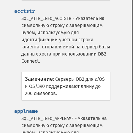
acctstr
- Указатель на
SQL_ATTR_INFO_ACCTSTR
символьную строку с завершающим
нулём, используемую для
идентификации учётной строки
клиента, отправляемой на сервер базы
данных хоста при использовании DB2
Connect.
Замечание
:
Серверы DB2 для z/OS
и OS/390 поддерживают длину до
200 символов.
applname
- Указатель на
SQL_ATTR_INFO_APPLNAME
символьную строку с завершающим
нулём, используемую для