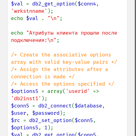
$val 
= 
db2_get_option
(
$conn4
, 
'wrkstnname'
);

echo 
$val 
. 
"\n"
;

echo 
"Атрибуты клиента прошли после 
подключения:\n"
;

/* Create the associative options 
array with valid key-value pairs */

/* Assign the attributes after a 
connection is made */

$options5 
= array(
'userid' 
=> 
'db2inst1'
$conn5 
= 
db2_connect
(
$database
, 
$user
, 
$password
$rc 
= 
db2_set_option
(
$conn5
, 
$options5
, 
1
$val 
= 
db2_get_option
(
$conn5
, 