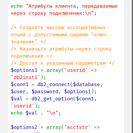
echo 
"Атрибуты клиента, передаваемые 
через строку подключения:\n"
;

/* Создайте массив ассоциативных 
опций с допустимыми парами "ключ-
значение" */

/* Назначьте атрибуты через строку 
подключения */

$options1 
= array(
'userid' 
=> 
'db2inst1'
$conn1 
= 
db2_connect
(
$database
, 
$user
, 
$password
, 
$options1
$val 
= 
db2_get_option
(
$conn1
, 
'userid'
);

echo 
$val 
. 
"\n"
;

$options2 
= array(
'acctstr' 
=> 