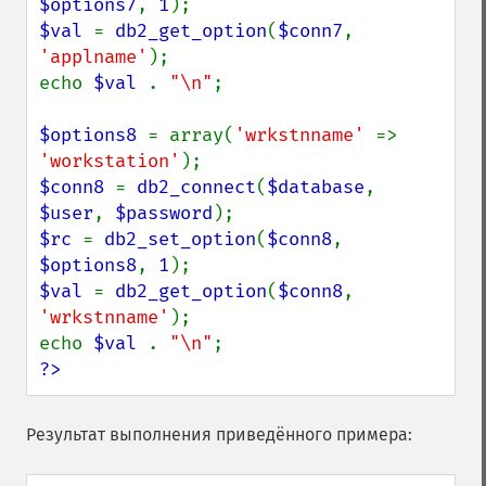
$options7
, 
1
$val 
= 
db2_get_option
(
$conn7
, 
'applname'
);

echo 
$val 
. 
"\n"
;

$options8 
= array(
'wrkstnname' 
=> 
'workstation'
$conn8 
= 
db2_connect
(
$database
, 
$user
, 
$password
$rc 
= 
db2_set_option
(
$conn8
, 
$options8
, 
1
$val 
= 
db2_get_option
(
$conn8
, 
'wrkstnname'
);

echo 
$val 
. 
"\n"
?>
Результат выполнения приведённого примера: