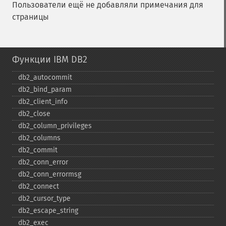
Пользователи ещё не добавляли примечания для
страницы
Функции IBM DB2
db2_​autocommit
db2_​bind_​param
db2_​client_​info
db2_​close
db2_​column_​privileges
db2_​columns
db2_​commit
db2_​conn_​error
db2_​conn_​errormsg
db2_​connect
db2_​cursor_​type
db2_​escape_​string
db2_​exec