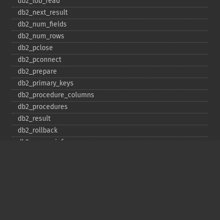
db2_​lob_​read
db2_​next_​result
db2_​num_​fields
db2_​num_​rows
db2_​pclose
db2_​pconnect
db2_​prepare
db2_​primary_​keys
db2_​procedure_​columns
db2_​procedures
db2_​result
db2_​rollback
db2_​server_​info
db2_​set_​option
db2_​special_​columns
db2_​statistics
db2_​stmt_​error
db2_​stmt_​errormsg
db2_​table_​privileges