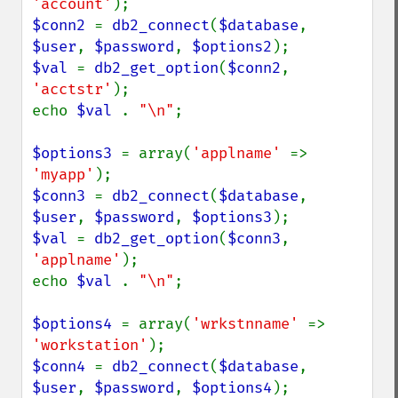
'account'
$conn2 
= 
db2_connect
(
$database
, 
$user
, 
$password
, 
$options2
$val 
= 
db2_get_option
(
$conn2
, 
'acctstr'
);

echo 
$val 
. 
"\n"
;

$options3 
= array(
'applname' 
=> 
'myapp'
$conn3 
= 
db2_connect
(
$database
, 
$user
, 
$password
, 
$options3
$val 
= 
db2_get_option
(
$conn3
, 
'applname'
);

echo 
$val 
. 
"\n"
;

$options4 
= array(
'wrkstnname' 
=> 
'workstation'
$conn4 
= 
db2_connect
(
$database
, 
$user
, 
$password
, 
$options4