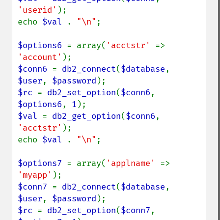
'userid'
);

echo 
$val 
. 
"\n"
;

$options6 
= array(
'acctstr' 
=> 
'account'
$conn6 
= 
db2_connect
(
$database
, 
$user
, 
$password
$rc 
= 
db2_set_option
(
$conn6
, 
$options6
, 
1
$val 
= 
db2_get_option
(
$conn6
, 
'acctstr'
);

echo 
$val 
. 
"\n"
;

$options7 
= array(
'applname' 
=> 
'myapp'
$conn7 
= 
db2_connect
(
$database
, 
$user
, 
$password
$rc 
= 
db2_set_option
(
$conn7
, 