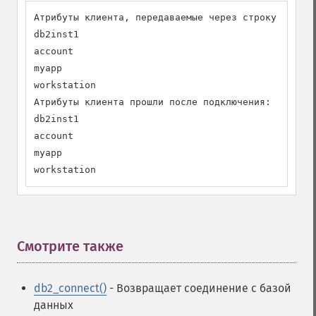
Атрибуты клиента, передаваемые через строку подклю
db2inst1

account

myapp

workstation

Атрибуты клиента прошли после подключения:

db2inst1

account

myapp

workstation
Смотрите также
¶
db2_connect()
- Возвращает соединение с базой
данных