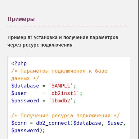
Примеры
¶
Пример #1 Установка и получение параметров
через ресурс подключения
/* Параметры подключения к базе 
$database 
= 
'SAMPLE'
$user     
= 
'db2inst1'
$password 
= 
'ibmdb2'
;

$conn 
= 
db2_connect
(
$database
, 
$user
, 
$password
);
