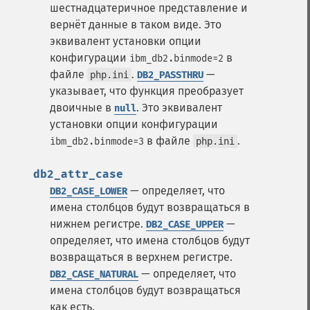
шестнадцатеричное представление и
вернёт данные в таком виде. Это
эквивалент установки опции
конфигурации
в
ibm_db2.binmode=2
файле
.
—
php.ini
DB2_PASSTHRU
указывает, что функция преобразует
двоичные в
. Это эквивалент
null
установки опции конфигурации
в файле
.
ibm_db2.binmode=3
php.ini
db2_attr_case
— определяет, что
DB2_CASE_LOWER
имена столбцов будут возвращаться в
нижнем регистре.
—
DB2_CASE_UPPER
определяет, что имена столбцов будут
возвращаться в верхнем регистре.
— определяет, что
DB2_CASE_NATURAL
имена столбцов будут возвращаться
как есть.