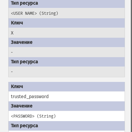
<USER NAME> (String)
X
-
-
trusted_password
<PASSWORD> (String)