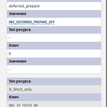
deferred_prepare
DB2_DEFERRED_PREPARE_OFF
-
X
-
i5_fetch_only
DB2_I5_FETCH_ON