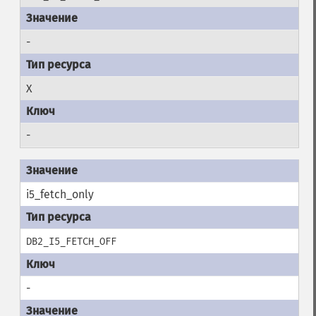
-
X
-
i5_fetch_only
DB2_I5_FETCH_OFF
-