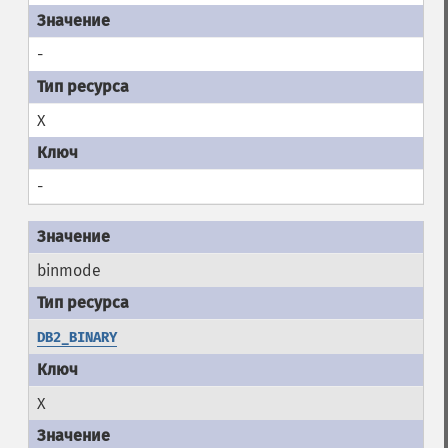
-
X
-
binmode
DB2_BINARY
X