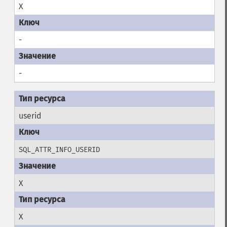
X
-
-
userid
SQL_ATTR_INFO_USERID
X
X