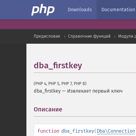
Downloads
Documentation
Предисловие
Справочник функций
Модули 
dba_firstkey
(PHP 4, PHP 5, PHP 7, PHP 8)
dba_firstkey
—
Извлекает первый ключ
Описание
¶
function
dba_firstkey
(
Dba\Connection