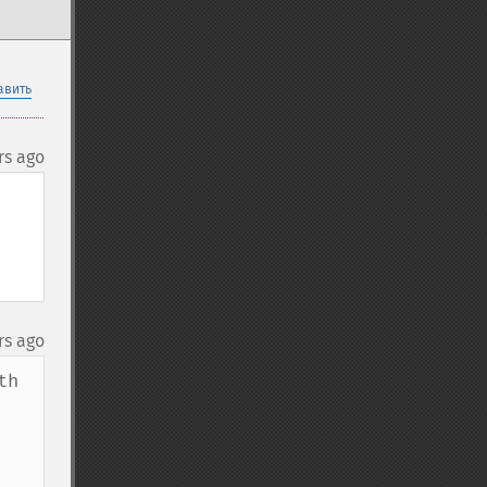
авить
rs ago
rs ago
h 