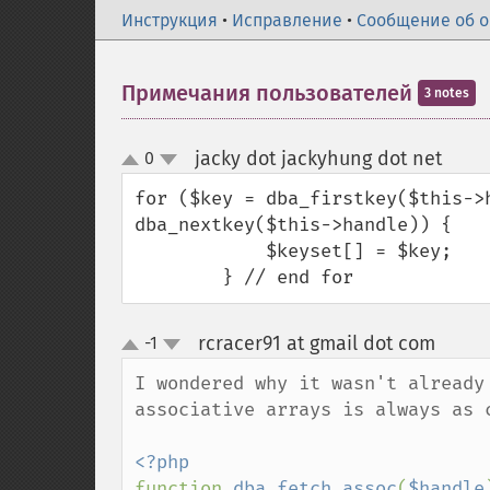
Инструкция
•
Исправление
•
Сообщение об 
Примечания пользователей
3 notes
jacky dot jackyhung dot net
0
¶
up
down
for ($key = dba_firstkey($this->h
dba_nextkey($this->handle)) {

            $keyset[] = $key;

        } // end for
rcracer91 at gmail dot com
-1
¶
up
down
I wondered why it wasn't already
associative arrays is always as c
function 
dba_fetch_assoc
(
$handle