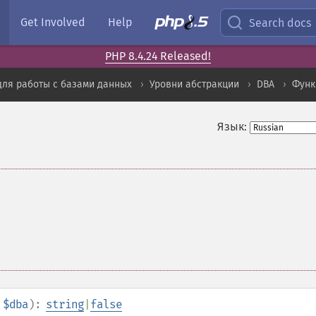
Get Involved
Help
Search docs
PHP 8.4.24 Released!
для работы с базами данных
Уровни абстракции
DBA
Функ
Язык:
$dba
):
string
|
false