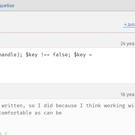
ошибке
＋
Доб
24 yea
andle); $key !== false; $key = 
16 yea
 written, so I did because I think working wit
omfortable as can be

) {
