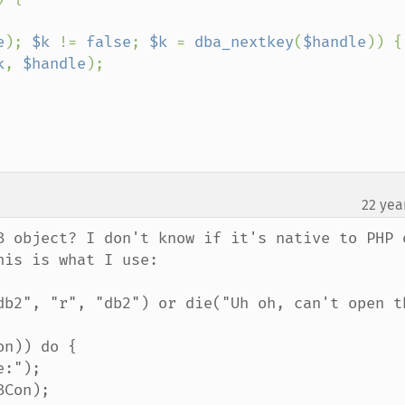
e
); 
$k 
!= 
false
; 
$k 
= 
dba_nextkey
(
$handle
)) {

k
, 
$handle
);

22 yea
B object? I don't know if it's native to PHP o
is is what I use:

db2", "r", "db2") or die("Uh oh, can't open th
n)) do {
