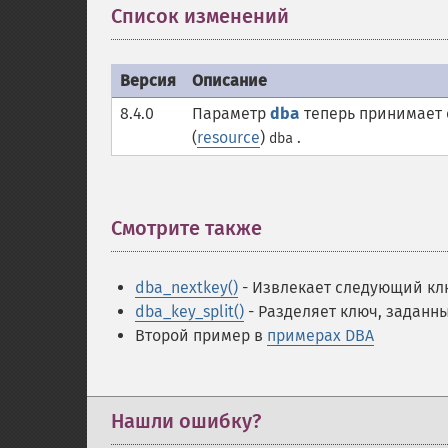
Список изменений
¶
Версия
Описание
8.4.0
Параметр
dba
теперь принимает
(
resource
)
.
dba
Смотрите также
¶
dba_nextkey()
- Извлекает следующий кл
dba_key_split()
- Разделяет ключ, заданны
Второй пример в
примерах DBA
Нашли ошибку?