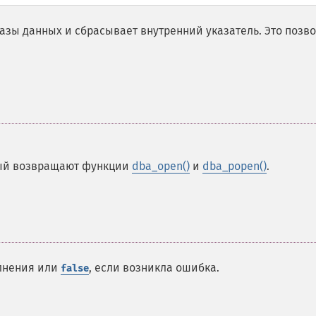
зы данных и сбрасывает внутренний указатель. Это позв
рый возвращают функции
dba_open()
и
dba_popen()
.
лнения или
, если возникла ошибка.
false