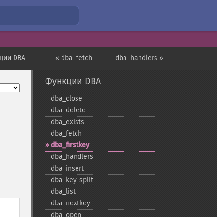
ции DBA
« dba_fetch
dba_handlers »
Функции DBA
dba_​close
dba_​delete
dba_​exists
dba_​fetch
dba_​firstkey
dba_​handlers
dba_​insert
dba_​key_​split
dba_​list
dba_​nextkey
dba_​open