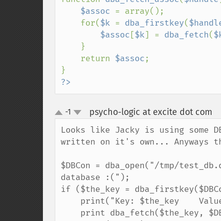
$assoc 
= array();

    for(
$k 
= 
dba_firstkey
(
$handl
$assoc
[
$k
] = 
dba_fetch
(
$
    }

    return 
$assoc
;

?>
psycho-logic at excite dot com
-1
¶
up
down
Looks like Jacky is using some D
written on it's own... Anyways th
$DBCon = dba_open("/tmp/test_db.
database :(");

if ($the_key = dba_firstkey($DBCo
    print("Key: $the_key    Value:");

    print dba_fetch($the_key, $DBCon);
