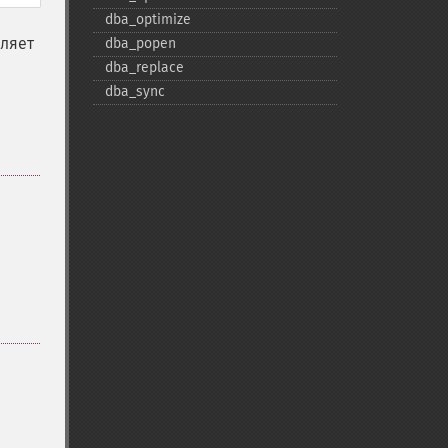
dba_​optimize
оляет
dba_​popen
dba_​replace
dba_​sync