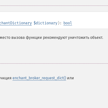
chantDictionary
$dictionary
):
bool
 вместо вызова функции рекомендуют уничтожить объект.
функция
enchant_broker_request_dict()
или