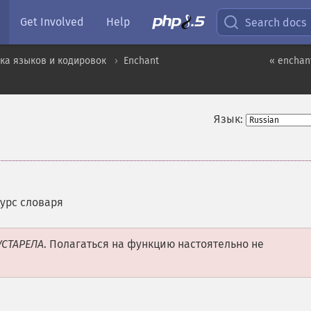
Get Involved
Help
Search docs
ка языков и кодировок
Enchant
« enchan
Язык:
урс словаря
УСТАРЕЛА
. Полагаться на функцию настоятельно не