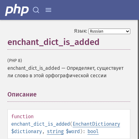
Язык:
enchant_dict_is_added
(PHP 8)
enchant_dict_is_added
—
Определяет, существует
ли слово в этой орфографической сессии
Описание
¶
function
enchant_dict_is_added
(
EnchantDictionary
$dictionary
,
string
$word
):
bool