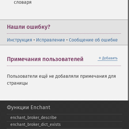
словаря
Нашли ошибку?
Инструкция
•
Исправление
•
Сообщение об ошибке
＋
Примечания пользователей
Добавить
Пользователи ещё не добавляли примечания для
страницы
Функции Enchant
enchant_​broker_​describe
enchant_​broker_​dict_​exists