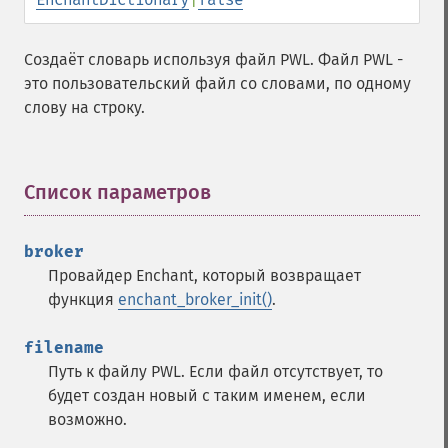
Создаёт словарь используя файл PWL. Файл PWL -
это пользовательский файл со словами, по одному
слову на строку.
Список параметров
¶
broker
Провайдер Enchant, который возвращает
функция
enchant_broker_init()
.
filename
Путь к файлу PWL. Если файл отсутствует, то
будет создан новый с таким именем, если
возможно.