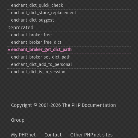
enchant_​dict_​quick_​check
enchant_​dict_​store_​replacement
enchant_​dict_​suggest
Deprecated
enchant_​broker_​free
enchant_​broker_​free_​dict
enchant_​broker_​get_​dict_​path
enchant_​broker_​set_​dict_​path
enchant_​dict_​add_​to_​personal
enchant_​dict_​is_​in_​session
Copyright © 2001-2026 The PHP Documentation
Group
My PHP.net
Contact
Other PHP.net sites