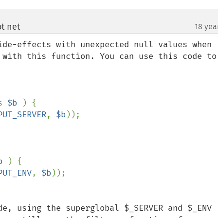
t net
18 yea
¶
ide-effects with unexpected null values when 
 with this function. You can use this code to 
s 
$b 
) {

PUT_SERVER
, 
$b
));

b 
) {

PUT_ENV
, 
$b
));

de, using the superglobal $_SERVER and $_ENV 