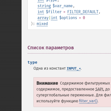
string
$var_name
,
int
$filter
=
FILTER_DEFAULT
,
array
|
int
$options
= 0
):
mixed
Список параметров
¶
type
Одна из констант
.
INPUT_
*
Внимание
Содержимое фильтруемых 
содержимое, предоставленное
SAPI
, д
суперглобальные переменные. Для фи
используйте функцию
filter_var()
.