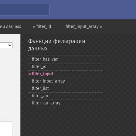
ии данных
« filter_id
filter_input_array »
Функции фильтрации
данных
filter_​has_​var
filter_​id
filter_​input
filter_​input_​array
filter_​list
filter_​var
filter_​var_​array