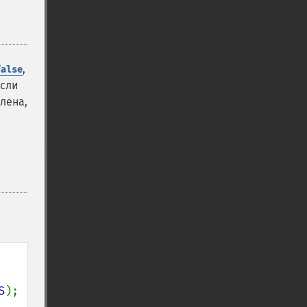
,
false
Если
влена,
S