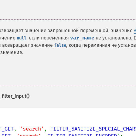
возвращает значение запрошенной переменной, значение
начение
, если переменная
var_name
не установлена. 
null
я возвращает значение
, когда переменная не устано
false
 значение.
и
filter_input()
T_GET
, 
'search'
, 
FILTER_SANITIZE_SPECIAL_CHAR