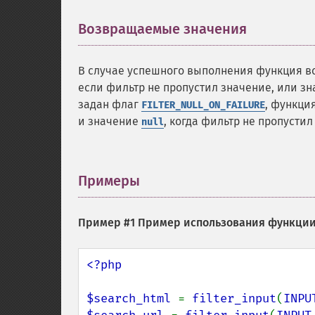
Возвращаемые значения
¶
В случае успешного выполнения функция 
если фильтр не пропустил значение, или з
задан флаг
, функци
FILTER_NULL_ON_FAILURE
и значение
, когда фильтр не пропустил
null
Примеры
¶
Пример #1 Пример использования функци
<?php

$search_html 
= 
filter_input
(
INPU