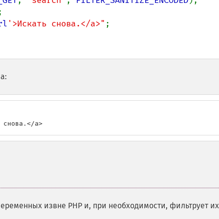
_GET
, 
'search'
, 
FILTER_SANITIZE_ENCODED
);



rl
'>Искать снова.</a>"
;

а:
 снова.</a>
переменных извне PHP и, при необходимости, фильтрует их