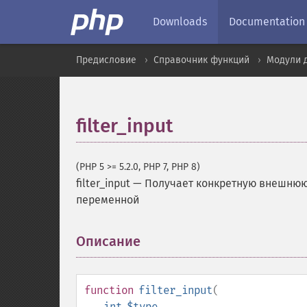
Downloads
Documentation
Предисловие
Справочник функций
Модули 
filter_input
(PHP 5 >= 5.2.0, PHP 7, PHP 8)
filter_input
—
Получает конкретную внешнюю 
переменной
Описание
¶
function
filter_input
(
int
$type
,