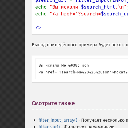
$search_url 
= 
filter_input
(
INPUT
echo 
"Вы искали 
$search_html
.\n"
;
echo 
"<a href='?search=
$search_u
?>
Вывод приведённого примера будет похож н
Вы искали Me &#38; son.

<a href='?search=Me%20%26%20son'>Искать
Смотрите также
¶
filter_input_array()
- Получает несколько 
filter_var()
- Фильтрует переменную