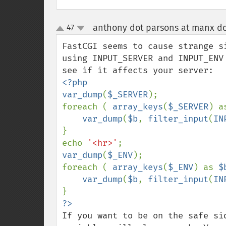
anthony dot parsons at manx do
47
up
down
FastCGI seems to cause strange s
using INPUT_SERVER and INPUT_ENV
<?php

var_dump
(
$_SERVER
);

foreach ( 
array_keys
(
$_SERVER
) a
var_dump
(
$b
, 
filter_input
(
IN
}

echo 
'<hr>'
var_dump
(
$_ENV
);

foreach ( 
array_keys
(
$_ENV
) as 
$
var_dump
(
$b
, 
filter_input
(
IN
If you want to be on the safe si