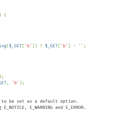
 {

ing
(
$_GET
[
'b'
]) ? 
$_GET
[
'b'
] : 
''
GET
, 
'b'
to be set as a default option. 

g E_NOTICE, E_WARNING and E_ERROR. 
