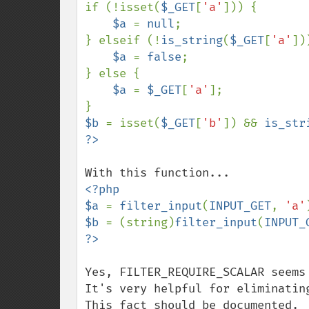
if (!isset(
$_GET
[
'a'
])) {

$a 
= 
null
;

} elseif (!
is_string
(
$_GET
[
'a'
]))
$a 
= 
false
;

} else {

$a 
= 
$_GET
[
'a'
];

$b 
= isset(
$_GET
[
'b'
]) && 
is_str
<?php

$a 
= 
filter_input
(
INPUT_GET
, 
'a'
$b 
= (string)
filter_input
(
INPUT_
Yes, FILTER_REQUIRE_SCALAR seems 
It's very helpful for eliminatin
This fact should be documented.