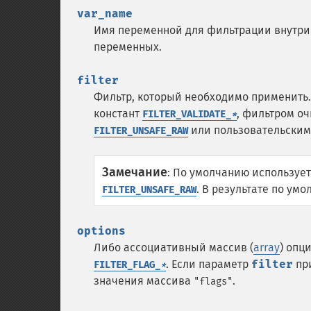
var_name
Имя переменной для фильтрации внутри 
переменных.
filter
Фильтр, который необходимо применить
констант
, фильтром о
FILTER_VALIDATE_
*
или пользовательским
FILTER_UNSAFE_RAW
Замечание
:
По умолчанию используе
. В результате по ум
FILTER_UNSAFE_RAW
options
Либо ассоциативный массив (
array
) опц
.
Если параметр
filter
при
FILTER_FLAG_
*
значения массива
.
"flags"