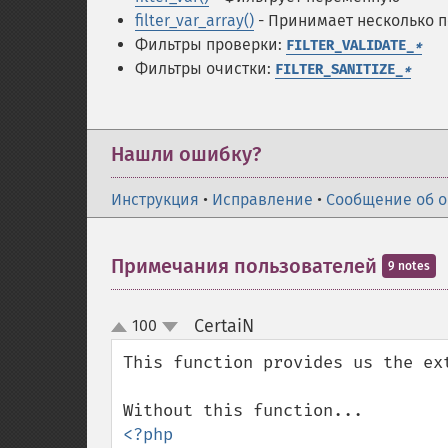
filter_var_array()
- Принимает несколько п
Фильтры проверки:
FILTER_VALIDATE_
*
Фильтры очистки:
FILTER_SANITIZE_
*
Нашли ошибку?
Инструкция
•
Исправление
•
Сообщение об 
Примечания пользователей
9 notes
CertaiN
100
¶
up
down
This function provides us the ex