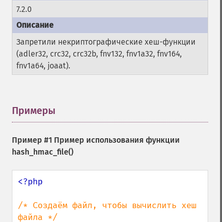
7.2.0
Запретили некриптографические хеш-функции
(adler32, crc32, crc32b, fnv132, fnv1a32, fnv164,
fnv1a64, joaat).
Примеры
¶
Пример #1 Пример использования функции
hash_hmac_file()
<?php

/* Создаём файл, чтобы вычислить хеш 