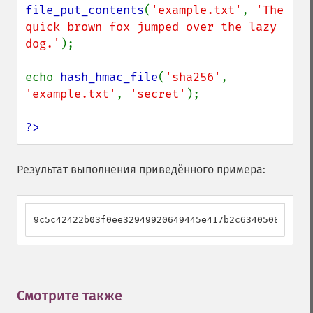
file_put_contents
(
'example.txt'
, 
'The 
quick brown fox jumped over the lazy 
dog.'
);

echo 
hash_hmac_file
(
'sha256'
, 
'example.txt'
, 
'secret'
);

?>
Результат выполнения приведённого примера:
9c5c42422b03f0ee32949920649445e417b2c634050833c516
Смотрите также
¶