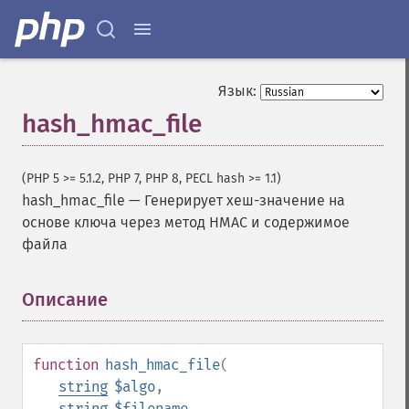
Язык:
hash_hmac_file
(PHP 5 >= 5.1.2, PHP 7, PHP 8, PECL hash >= 1.1)
hash_hmac_file
—
Генерирует хеш-значение на
основе ключа через метод HMAC и содержимое
файла
Описание
¶
function
hash_hmac_file
(
string
$algo
,
string
$filename
,