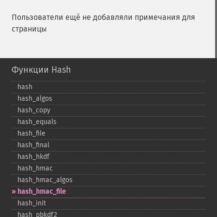
Пользователи ещё не добавляли примечания для
страницы
Функции Hash
hash
hash_​algos
hash_​copy
hash_​equals
hash_​file
hash_​final
hash_​hkdf
hash_​hmac
hash_​hmac_​algos
hash_​hmac_​file
hash_​init
hash_​pbkdf2