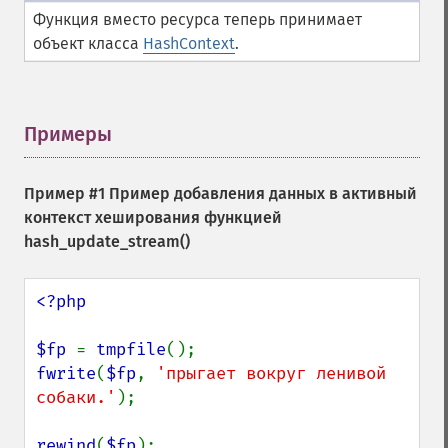
Функция вместо ресурса теперь принимает
объект класса
HashContext
.
Примеры
¶
Пример #1 Пример добавления данных в активный
контекст хеширования функцией
hash_update_stream()
<?php

$fp 
= 
tmpfile
fwrite
(
$fp
, 
'прыгает вокруг ленивой 
собаки.'
);

rewind
(
$fp
);
