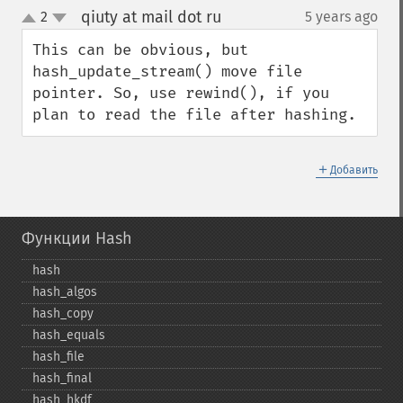
qiuty at mail dot ru
2
5 years ago
¶
up
down
This can be obvious, but 
hash_update_stream() move file 
pointer. So, use rewind(), if you 
plan to read the file after hashing.
＋
Добавить
Функции Hash
hash
hash_​algos
hash_​copy
hash_​equals
hash_​file
hash_​final
hash_​hkdf