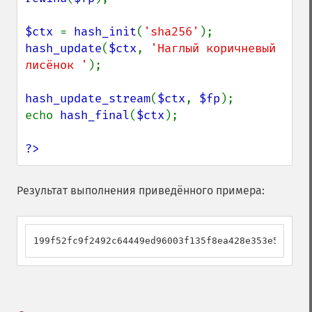
$ctx 
= 
hash_init
(
'sha256'
hash_update
(
$ctx
, 
'Наглый коричневый 
лисёнок '
);

hash_update_stream
(
$ctx
, 
$fp
);

echo 
hash_final
(
$ctx
);

?>
Результат выполнения приведённого примера:
199f52fc9f2492c64449ed96003f135f8ea428e353e50c40b0