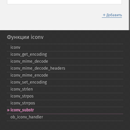
＋
Добавить
Функции iconv
iconv
iconv_​get_​encoding
iconv_​mime_​decode
iconv_​mime_​decode_​headers
iconv_​mime_​encode
iconv_​set_​encoding
iconv_​strlen
iconv_​strpos
iconv_​strrpos
iconv_​substr
ob_​iconv_​handler