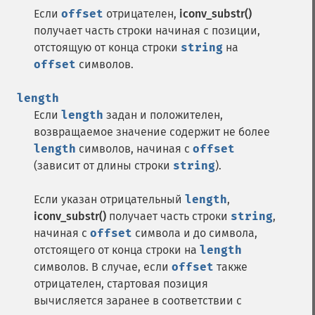
Если
offset
отрицателен,
iconv_substr()
получает часть строки начиная с позиции,
отстоящую от конца строки
string
на
offset
символов.
length
Если
length
задан и положителен,
возвращаемое значение содержит не более
length
символов, начиная с
offset
(зависит от длины строки
string
).
Если указан отрицательный
length
,
iconv_substr()
получает часть строки
string
,
начиная с
offset
символа и до символа,
отстоящего от конца строки на
length
символов. В случае, если
offset
также
отрицателен, стартовая позиция
вычисляется заранее в соответствии с