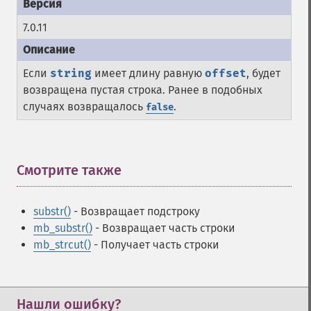
7.0.11
Если
string
имеет длину равную
offset
, будет
возвращена пустая строка. Ранее в подобных
случаях возвращалось
.
false
Смотрите также
¶
substr()
- Возвращает подстроку
mb_substr()
- Возвращает часть строки
mb_strcut()
- Получает часть строки
Нашли ошибку?