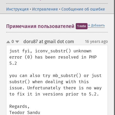
Инструкция
•
Исправление
•
Сообщение об ошибке
＋
Примечания пользователей
Добавить
1 note
doru87 at gmail dot com
0
16 years ago
¶
up
down
just fyi, iconv_substr() unknown 
error (0) has been resolved in PHP 
5.2

you can also try mb_substr() or just 
substr() when dealing with this 
issue. Unfortunately there is no way 
to fix it in versions prior to 5.2.

Regards,

Teodor Sandu