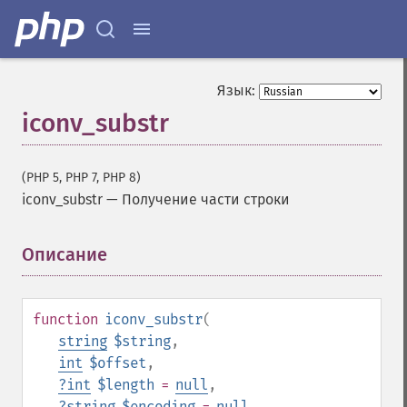
Язык:
iconv_substr
(PHP 5, PHP 7, PHP 8)
iconv_substr
—
Получение части строки
Описание
¶
function
iconv_substr
(
string
$string
,
int
$offset
,
?
int
$length
=
null
,
?
string
$encoding
=
null