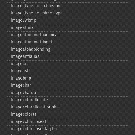
image_​type_​to_​extension
image_​type_​to_​mime_​type
image2wbmp
imageaffine
imageaffinematrixconcat
imageaffinematrixget
imagealphablending
imageantialias
imagearc
imageavif
imagebmp
imagechar
imagecharup
imagecolorallocate
imagecolorallocatealpha
imagecolorat
imagecolorclosest
imagecolorclosestalpha