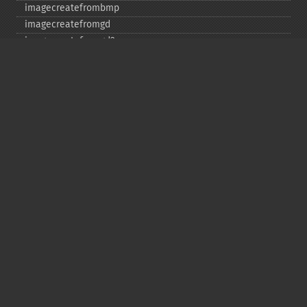
imagecreatefrombmp
imagecreatefromgd
imagecreatefromgd2
imagecreatefromgd2part
imagecreatefromgif
imagecreatefromjpeg
imagecreatefrompng
imagecreatefromstring
imagecreatefromtga
imagecreatefromwbmp
imagecreatefromwebp
imagecreatefromxbm
imagecreatefromxpm
imagecreatetruecolor
imagecrop
imagecropauto
imagedashedline
imageellipse
imagefill