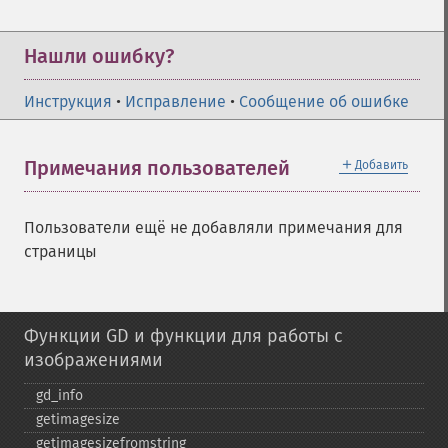
Нашли ошибку?
Инструкция
•
Исправление
•
Сообщение об ошибке
＋
Примечания пользователей
Добавить
Пользователи ещё не добавляли примечания для
страницы
Функции GD и функции для работы с
изображениями
gd_​info
getimagesize
getimagesizefromstring