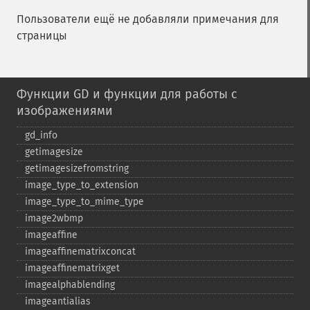
Пользователи ещё не добавляли примечания для
страницы
Функции GD и функции для работы с
изображениями
gd_​info
getimagesize
getimagesizefromstring
image_​type_​to_​extension
image_​type_​to_​mime_​type
image2wbmp
imageaffine
imageaffinematrixconcat
imageaffinematrixget
imagealphablending
imageantialias